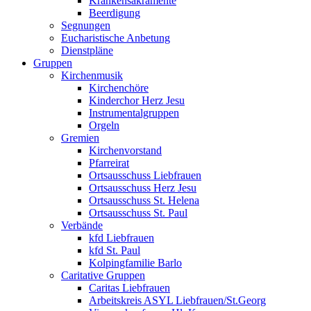
Krankensakramente
Beerdigung
Segnungen
Eucharistische Anbetung
Dienstpläne
Gruppen
Kirchenmusik
Kirchenchöre
Kinderchor Herz Jesu
Instrumentalgruppen
Orgeln
Gremien
Kirchenvorstand
Pfarreirat
Ortsausschuss Liebfrauen
Ortsausschuss Herz Jesu
Ortsausschuss St. Helena
Ortsausschuss St. Paul
Verbände
kfd Liebfrauen
kfd St. Paul
Kolpingfamilie Barlo
Caritative Gruppen
Caritas Liebfrauen
Arbeitskreis ASYL Liebfrauen/St.Georg