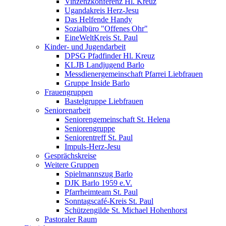
Vinzenzkonferenz Hl. Kreuz
Ugandakreis Herz-Jesu
Das Helfende Handy
Sozialbüro "Offenes Ohr"
EineWeltKreis St. Paul
Kinder- und Jugendarbeit
DPSG Pfadfinder Hl. Kreuz
KLJB Landjugend Barlo
Messdienergemeinschaft Pfarrei Liebfrauen
Gruppe Inside Barlo
Frauengruppen
Bastelgruppe Liebfrauen
Seniorenarbeit
Seniorengemeinschaft St. Helena
Seniorengruppe
Seniorentreff St. Paul
Impuls-Herz-Jesu
Gesprächskreise
Weitere Gruppen
Spielmannszug Barlo
DJK Barlo 1959 e.V.
Pfarrheimteam St. Paul
Sonntagscafé-Kreis St. Paul
Schützengilde St. Michael Hohenhorst
Pastoraler Raum