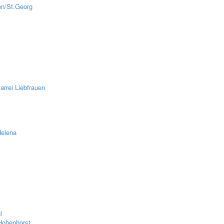
en/St.Georg
z
rrei Liebfrauen
Helena
l
Hohenhorst