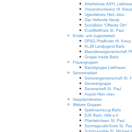
Arbeitskreis ASYL Liebfrau
Vinzenzkonferenz Hl. Kreu
Ugandakreis Herz-Jesu
Das Helfende Handy
Sozialbüro "Offenes Ohr"
EineWeltKreis St. Paul
Kinder- und Jugendarbeit
DPSG Pfadfinder Hl. Kreuz
KLJB Landjugend Barlo
Messdienergemeinschaft Pfa
Gruppe Inside Barlo
Frauengruppen
Bastelgruppe Liebfrauen
Seniorenarbeit
Seniorengemeinschaft St. 
Seniorengruppe
Seniorentreff St. Paul
Impuls-Herz-Jesu
Gesprächskreise
Weitere Gruppen
Spielmannszug Barlo
DJK Barlo 1959 e.V.
Pfarrheimteam St. Paul
Sonntagscafé-Kreis St. Pau
Schützengilde St. Michael 