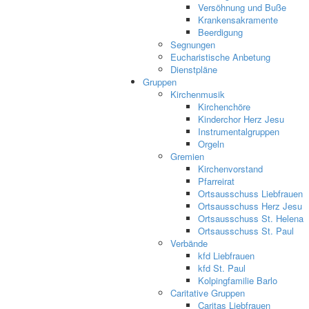
Versöhnung und Buße
Krankensakramente
Beerdigung
Segnungen
Eucharistische Anbetung
Dienstpläne
Gruppen
Kirchenmusik
Kirchenchöre
Kinderchor Herz Jesu
Instrumentalgruppen
Orgeln
Gremien
Kirchenvorstand
Pfarreirat
Ortsausschuss Liebfrauen
Ortsausschuss Herz Jesu
Ortsausschuss St. Helena
Ortsausschuss St. Paul
Verbände
kfd Liebfrauen
kfd St. Paul
Kolpingfamilie Barlo
Caritative Gruppen
Caritas Liebfrauen