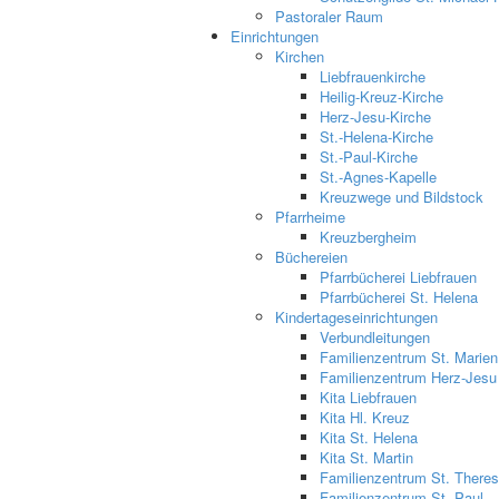
Pastoraler Raum
Einrichtungen
Kirchen
Liebfrauenkirche
Heilig-Kreuz-Kirche
Herz-Jesu-Kirche
St.-Helena-Kirche
St.-Paul-Kirche
St.-Agnes-Kapelle
Kreuzwege und Bildstock
Pfarrheime
Kreuzbergheim
Büchereien
Pfarrbücherei Liebfrauen
Pfarrbücherei St. Helena
Kindertageseinrichtungen
Verbundleitungen
Familienzentrum St. Marien
Familienzentrum Herz-Jesu
Kita Liebfrauen
Kita Hl. Kreuz
Kita St. Helena
Kita St. Martin
Familienzentrum St. Theres
Familienzentrum St. Paul