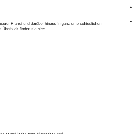
unserer Pfarrei und darüber hinaus in ganz unterschiedlichen
Überblick finden sie hier:
er vor und laden zum Mitmachen ein!