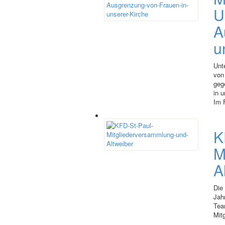
U
A
u
Unt
von 
geg
in u
Im 
K
M
A
Die
Jah
Tea
Mitg