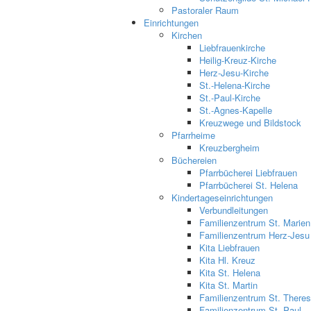
Pastoraler Raum
Einrichtungen
Kirchen
Liebfrauenkirche
Heilig-Kreuz-Kirche
Herz-Jesu-Kirche
St.-Helena-Kirche
St.-Paul-Kirche
St.-Agnes-Kapelle
Kreuzwege und Bildstock
Pfarrheime
Kreuzbergheim
Büchereien
Pfarrbücherei Liebfrauen
Pfarrbücherei St. Helena
Kindertageseinrichtungen
Verbundleitungen
Familienzentrum St. Marien
Familienzentrum Herz-Jesu
Kita Liebfrauen
Kita Hl. Kreuz
Kita St. Helena
Kita St. Martin
Familienzentrum St. Theres
Familienzentrum St. Paul