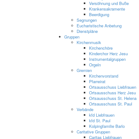
Versöhnung und Buße
Krankensakramente
Beerdigung
Segnungen
Eucharistische Anbetung
Dienstpläne
Gruppen
Kirchenmusik
Kirchenchöre
Kinderchor Herz Jesu
Instrumentalgruppen
Orgeln
Gremien
Kirchenvorstand
Pfarreirat
Ortsausschuss Liebfrauen
Ortsausschuss Herz Jesu
Ortsausschuss St. Helena
Ortsausschuss St. Paul
Verbände
kfd Liebfrauen
kfd St. Paul
Kolpingfamilie Barlo
Caritative Gruppen
Caritas Liebfrauen