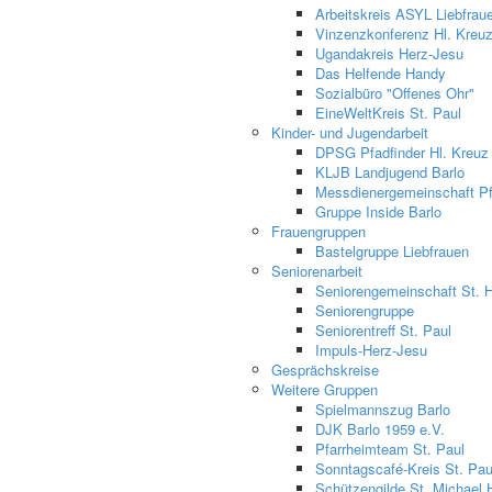
Arbeitskreis ASYL Liebfrau
Vinzenzkonferenz Hl. Kreu
Ugandakreis Herz-Jesu
Das Helfende Handy
Sozialbüro "Offenes Ohr"
EineWeltKreis St. Paul
Kinder- und Jugendarbeit
DPSG Pfadfinder Hl. Kreuz
KLJB Landjugend Barlo
Messdienergemeinschaft Pfa
Gruppe Inside Barlo
Frauengruppen
Bastelgruppe Liebfrauen
Seniorenarbeit
Seniorengemeinschaft St. 
Seniorengruppe
Seniorentreff St. Paul
Impuls-Herz-Jesu
Gesprächskreise
Weitere Gruppen
Spielmannszug Barlo
DJK Barlo 1959 e.V.
Pfarrheimteam St. Paul
Sonntagscafé-Kreis St. Pau
Schützengilde St. Michael 