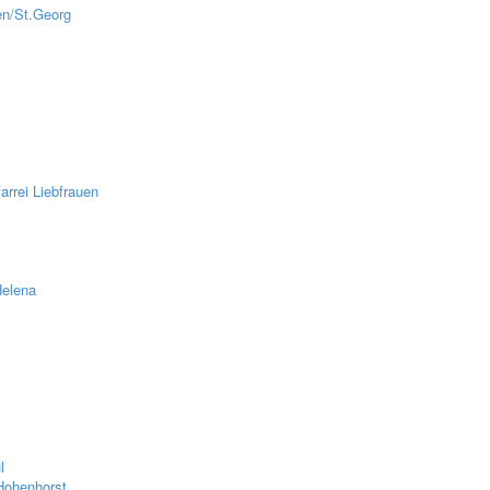
en/St.Georg
z
rrei Liebfrauen
Helena
l
Hohenhorst