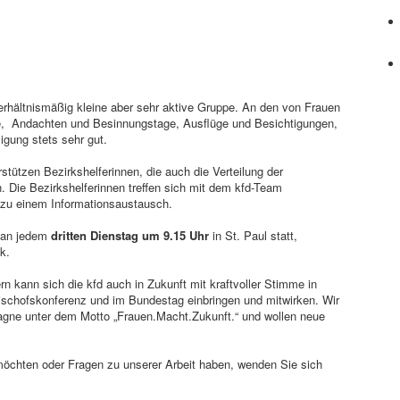
 verhältnismäßig kleine aber sehr aktive Gruppe. An den von Frauen
ste, Andachten und Besinnungstage, Ausflüge und Besichtigungen,
ligung stets sehr gut.
tützen Bezirkshelferinnen, die auch die Verteilung der
 Die Bezirkshelferinnen treffen sich mit dem kfd-Team
 zu einem Informationsaustausch.
 an jedem
dritten Dienstag um 9.15 Uhr
in St. Paul statt,
k.
rn kann sich die kfd auch in Zukunft mit kraftvoller Stimme in
schofskonferenz und im Bundestag einbringen und mitwirken. Wir
gne unter dem Motto „Frauen.Macht.Zukunft.“ und wollen neue
 möchten oder Fragen zu unserer Arbeit haben, wenden Sie sich