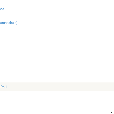
olt
artinschule)
 Paul