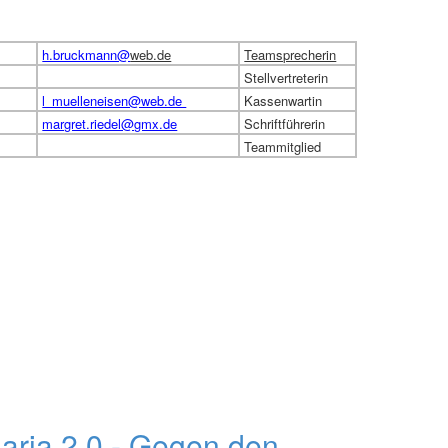
h.bruckmann@
web.de
Teamsprecherin
Stellvertreterin
l_muelleneisen@web.de
Kassenwartin
margret.riedel@gmx.de
Schriftführerin
Teammitglied
aria 2.0 - Gegen den