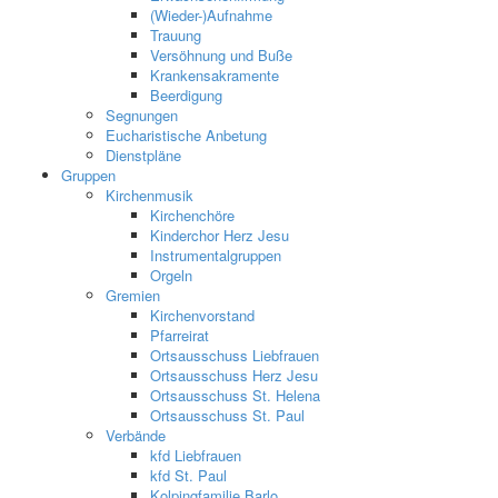
(Wieder-)Aufnahme
Trauung
Versöhnung und Buße
Krankensakramente
Beerdigung
Segnungen
Eucharistische Anbetung
Dienstpläne
Gruppen
Kirchenmusik
Kirchenchöre
Kinderchor Herz Jesu
Instrumentalgruppen
Orgeln
Gremien
Kirchenvorstand
Pfarreirat
Ortsausschuss Liebfrauen
Ortsausschuss Herz Jesu
Ortsausschuss St. Helena
Ortsausschuss St. Paul
Verbände
kfd Liebfrauen
kfd St. Paul
Kolpingfamilie Barlo