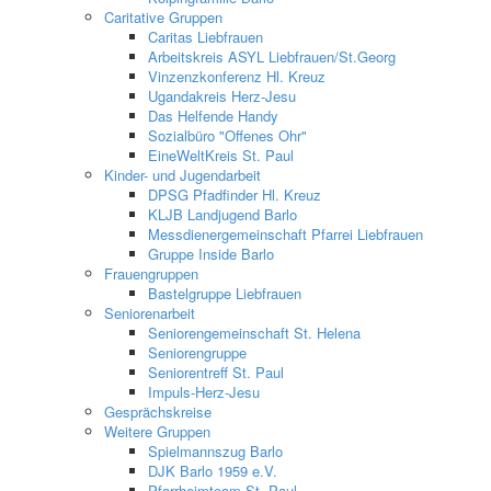
Caritative Gruppen
Caritas Liebfrauen
Arbeitskreis ASYL Liebfrauen/St.Georg
Vinzenzkonferenz Hl. Kreuz
Ugandakreis Herz-Jesu
Das Helfende Handy
Sozialbüro "Offenes Ohr"
EineWeltKreis St. Paul
Kinder- und Jugendarbeit
DPSG Pfadfinder Hl. Kreuz
KLJB Landjugend Barlo
Messdienergemeinschaft Pfarrei Liebfrauen
Gruppe Inside Barlo
Frauengruppen
Bastelgruppe Liebfrauen
Seniorenarbeit
Seniorengemeinschaft St. Helena
Seniorengruppe
Seniorentreff St. Paul
Impuls-Herz-Jesu
Gesprächskreise
Weitere Gruppen
Spielmannszug Barlo
DJK Barlo 1959 e.V.
Pfarrheimteam St. Paul