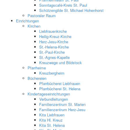
Sonntagscafé-Kreis St. Paul
Schützengilde St. Michael Hohenhorst
Pastoraler Raum
Einrichtungen
Kirchen
Liebfrauenkirche
Heilig-Kreuz-Kirche
Herz-Jesu-Kirche
St.-Helena-Kirche
St.-Paul-Kirche
St.-Agnes-Kapelle
Kreuzwege und Bildstock
Pfarrheime
Kreuzbergheim
Büchereien
Pfarrbücherei Liebfrauen
Pfarrbücherei St. Helena
Kindertageseinrichtungen
Verbundleitungen
Familienzentrum St. Marien
Familienzentrum Herz-Jesu
Kita Liebfrauen
Kita Hl. Kreuz
Kita St. Helena