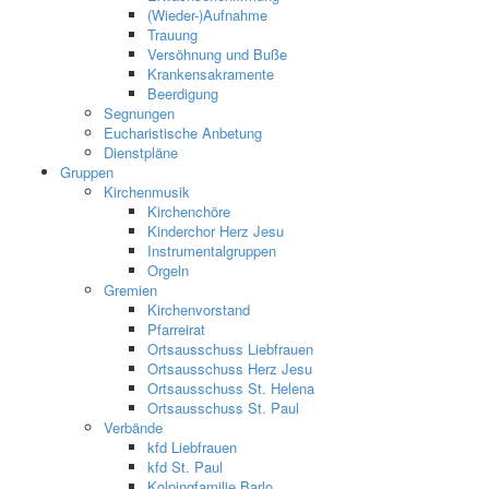
(Wieder-)Aufnahme
Trauung
Versöhnung und Buße
Krankensakramente
Beerdigung
Segnungen
Eucharistische Anbetung
Dienstpläne
Gruppen
Kirchenmusik
Kirchenchöre
Kinderchor Herz Jesu
Instrumentalgruppen
Orgeln
Gremien
Kirchenvorstand
Pfarreirat
Ortsausschuss Liebfrauen
Ortsausschuss Herz Jesu
Ortsausschuss St. Helena
Ortsausschuss St. Paul
Verbände
kfd Liebfrauen
kfd St. Paul
Kolpingfamilie Barlo