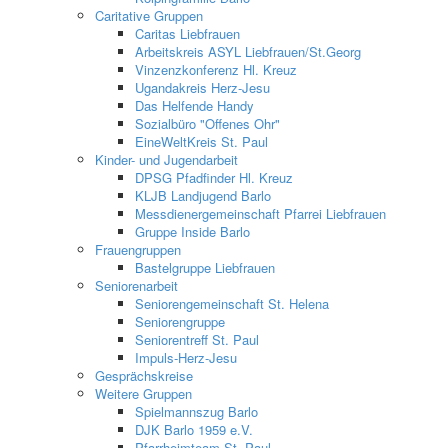
Caritative Gruppen
Caritas Liebfrauen
Arbeitskreis ASYL Liebfrauen/St.Georg
Vinzenzkonferenz Hl. Kreuz
Ugandakreis Herz-Jesu
Das Helfende Handy
Sozialbüro "Offenes Ohr"
EineWeltKreis St. Paul
Kinder- und Jugendarbeit
DPSG Pfadfinder Hl. Kreuz
KLJB Landjugend Barlo
Messdienergemeinschaft Pfarrei Liebfrauen
Gruppe Inside Barlo
Frauengruppen
Bastelgruppe Liebfrauen
Seniorenarbeit
Seniorengemeinschaft St. Helena
Seniorengruppe
Seniorentreff St. Paul
Impuls-Herz-Jesu
Gesprächskreise
Weitere Gruppen
Spielmannszug Barlo
DJK Barlo 1959 e.V.
Pfarrheimteam St. Paul