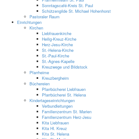
Sonntagscafé-Kreis St. Paul
Schützengilde St. Michael Hohenhorst
Pastoraler Raum
Einrichtungen
Kirchen
Liebfrauenkirche
Heilig-Kreuz-Kirche
Herz-Jesu-Kirche
St.-Helena-Kirche
St.-Paul-Kirche
St.-Agnes-Kapelle
Kreuzwege und Bildstock
Pfarrheime
Kreuzbergheim
Büchereien
Pfarrbücherei Liebfrauen
Pfarrbücherei St. Helena
Kindertageseinrichtungen
Verbundleitungen
Familienzentrum St. Marien
Familienzentrum Herz-Jesu
Kita Liebfrauen
Kita Hl. Kreuz
Kita St. Helena