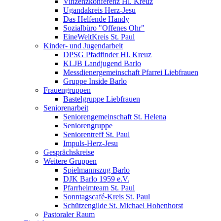
Vinzenzkonferenz Hl. Kreuz
Ugandakreis Herz-Jesu
Das Helfende Handy
Sozialbüro "Offenes Ohr"
EineWeltKreis St. Paul
Kinder- und Jugendarbeit
DPSG Pfadfinder Hl. Kreuz
KLJB Landjugend Barlo
Messdienergemeinschaft Pfarrei Liebfrauen
Gruppe Inside Barlo
Frauengruppen
Bastelgruppe Liebfrauen
Seniorenarbeit
Seniorengemeinschaft St. Helena
Seniorengruppe
Seniorentreff St. Paul
Impuls-Herz-Jesu
Gesprächskreise
Weitere Gruppen
Spielmannszug Barlo
DJK Barlo 1959 e.V.
Pfarrheimteam St. Paul
Sonntagscafé-Kreis St. Paul
Schützengilde St. Michael Hohenhorst
Pastoraler Raum