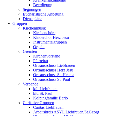
Krankensakramente
Beerdigung
Segnungen
Eucharistische Anbetung
Dienstpläne
Gruppen
Kirchenmusik
Kirchenchöre
Kinderchor Herz Jesu
Instrumentalgruppen
Orgeln
Gremien
Kirchenvorstand
Pfarreirat
Ortsausschuss Liebfrauen
Ortsausschuss Herz Jesu
Ortsausschuss St. Helena
Ortsausschuss St. Paul
Verbände
kfd Liebfrauen
kfd St. Paul
Kolpingfamilie Barlo
Caritative Gruppen
Caritas Liebfrauen
Arbeitskreis ASYL Liebfrauen/St.Georg