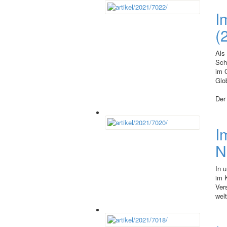
I
(
Als 
Schr
im 
Glob
Der 
I
N
In 
im 
Ver
welt