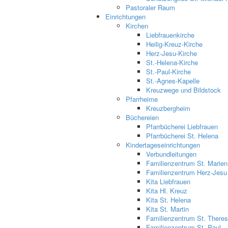
Pastoraler Raum
Einrichtungen
Kirchen
Liebfrauenkirche
Heilig-Kreuz-Kirche
Herz-Jesu-Kirche
St.-Helena-Kirche
St.-Paul-Kirche
St.-Agnes-Kapelle
Kreuzwege und Bildstock
Pfarrheime
Kreuzbergheim
Büchereien
Pfarrbücherei Liebfrauen
Pfarrbücherei St. Helena
Kindertageseinrichtungen
Verbundleitungen
Familienzentrum St. Marien
Familienzentrum Herz-Jesu
Kita Liebfrauen
Kita Hl. Kreuz
Kita St. Helena
Kita St. Martin
Familienzentrum St. Theres
Familienzentrum St. Paul