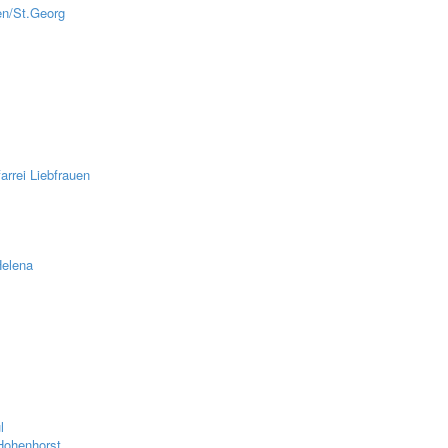
en/St.Georg
z
rrei Liebfrauen
Helena
l
Hohenhorst