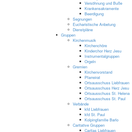
Versöhnung und Buße
Krankensakramente
Beerdigung
Segnungen
Eucharistische Anbetung
Dienstpläne
Gruppen
Kirchenmusik
Kirchenchöre
Kinderchor Herz Jesu
Instrumentalgruppen
Orgeln
Gremien
Kirchenvorstand
Pfarreirat
Ortsausschuss Liebfrauen
Ortsausschuss Herz Jesu
Ortsausschuss St. Helena
Ortsausschuss St. Paul
Verbände
kfd Liebfrauen
kfd St. Paul
Kolpingfamilie Barlo
Caritative Gruppen
Caritas Liebfrauen