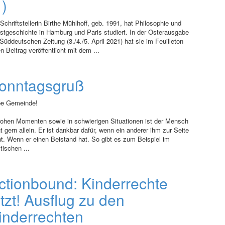
1)
Schriftstellerin Birthe Mühlhoff, geb. 1991, hat Philosophie und
stgeschichte in Hamburg und Paris studiert. In der Osterausgabe
Süddeutschen Zeitung (3./4./5. April 2021) hat sie im Feuilleton
n Beitrag veröffentlicht mit dem ...
onntagsgruß
be Gemeinde!
frohen Momenten sowie in schwierigen Situationen ist der Mensch
t gern allein. Er ist dankbar dafür, wenn ein anderer ihm zur Seite
ht. Wenn er einen Beistand hat. So gibt es zum Beispiel im
stischen ...
ctionbound: Kinderrechte
etzt! Ausflug zu den
inderrechten