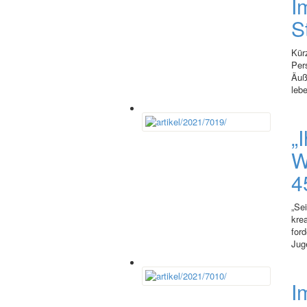
I
S
Kür
Per
Äuß
leb
„
W
4
„Se
krea
for
Jug
I