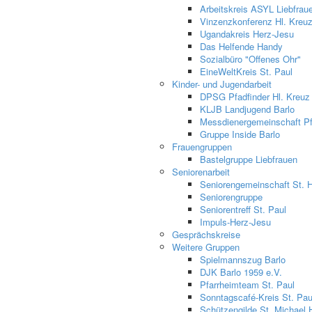
Arbeitskreis ASYL Liebfrau
Vinzenzkonferenz Hl. Kreu
Ugandakreis Herz-Jesu
Das Helfende Handy
Sozialbüro "Offenes Ohr"
EineWeltKreis St. Paul
Kinder- und Jugendarbeit
DPSG Pfadfinder Hl. Kreuz
KLJB Landjugend Barlo
Messdienergemeinschaft Pfa
Gruppe Inside Barlo
Frauengruppen
Bastelgruppe Liebfrauen
Seniorenarbeit
Seniorengemeinschaft St. 
Seniorengruppe
Seniorentreff St. Paul
Impuls-Herz-Jesu
Gesprächskreise
Weitere Gruppen
Spielmannszug Barlo
DJK Barlo 1959 e.V.
Pfarrheimteam St. Paul
Sonntagscafé-Kreis St. Pau
Schützengilde St. Michael 