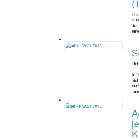
(
Die 
Kun
der 
eine
S
Lie
In 
nich
ste
juri
A
j
K