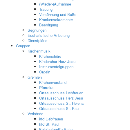
(Wieder-)Aufnahme
Trauung
Versöhnung und Buße
Krankensakramente
Beerdigung
Segnungen
Eucharistische Anbetung
Dienstpläne
Gruppen
Kirchenmusik
Kirchenchöre
Kinderchor Herz Jesu
Instrumentalgruppen
Orgeln
Gremien
Kirchenvorstand
Pfarreirat
Ortsausschuss Liebfrauen
Ortsausschuss Herz Jesu
Ortsausschuss St. Helena
Ortsausschuss St. Paul
Verbände
kfd Liebfrauen
kfd St. Paul
Kolpingfamilie Barlo