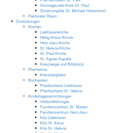
Sonntagscafé-Kreis St. Paul
Schützengilde St. Michael Hohenhorst
Pastoraler Raum
Einrichtungen
Kirchen
Liebfrauenkirche
Heilig-Kreuz-Kirche
Herz-Jesu-Kirche
St.-Helena-Kirche
St.-Paul-Kirche
St.-Agnes-Kapelle
Kreuzwege und Bildstock
Pfarrheime
Kreuzbergheim
Büchereien
Pfarrbücherei Liebfrauen
Pfarrbücherei St. Helena
Kindertageseinrichtungen
Verbundleitungen
Familienzentrum St. Marien
Familienzentrum Herz-Jesu
Kita Liebfrauen
Kita Hl. Kreuz
Kita St. Helena