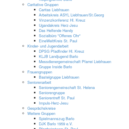
Caritative Gruppen
Caritas Liebfrauen
Arbeitskreis ASYL Liebfrauen/St.Georg
Vinzenzkonferenz Hl. Kreuz
Ugandakreis Herz-Jesu
Das Helfende Handy
Sozialbüro "Offenes Ohr"
EineWeltKreis St. Paul
Kinder- und Jugendarbeit
DPSG Pfadfinder Hl. Kreuz
KLJB Landjugend Barlo
Messdienergemeinschaft Pfarrei Liebfrauen
Gruppe Inside Barlo
Frauengruppen
Bastelgruppe Liebfrauen
Seniorenarbeit
Seniorengemeinschaft St. Helena
Seniorengruppe
Seniorentreff St. Paul
Impuls-Herz-Jesu
Gesprächskreise
Weitere Gruppen
Spielmannszug Barlo
DJK Barlo 1959 e.V.
Pfarrheimteam St. Paul