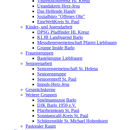
Vinzenzkonferenz Hl. Kreuz
Ugandakreis Herz-Jesu
Das Helfende Handy
Sozialbüro "Offenes Ohr"
EineWeltKreis St. Paul
Kinder- und Jugendarbeit
DPSG Pfadfinder Hl. Kreuz
KLJB Landjugend Barlo
Messdienergemeinschaft Pfarrei Liebfrauen
Gruppe Inside Barlo
Frauengruppen
Bastelgruppe Liebfrauen
Seniorenarbeit
Seniorengemeinschaft St. Helena
Seniorengruppe
Seniorentreff St. Paul
Impuls-Herz-Jesu
Gesprächskreise
Weitere Gruppen
Spielmannszug Barlo
DJK Barlo 1959 e.V.
Pfarrheimteam St. Paul
Sonntagscafé-Kreis St. Paul
Schützengilde St. Michael Hohenhorst
Pastoraler Raum