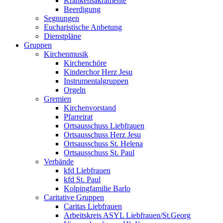
Krankensakramente
Beerdigung
Segnungen
Eucharistische Anbetung
Dienstpläne
Gruppen
Kirchenmusik
Kirchenchöre
Kinderchor Herz Jesu
Instrumentalgruppen
Orgeln
Gremien
Kirchenvorstand
Pfarreirat
Ortsausschuss Liebfrauen
Ortsausschuss Herz Jesu
Ortsausschuss St. Helena
Ortsausschuss St. Paul
Verbände
kfd Liebfrauen
kfd St. Paul
Kolpingfamilie Barlo
Caritative Gruppen
Caritas Liebfrauen
Arbeitskreis ASYL Liebfrauen/St.Georg