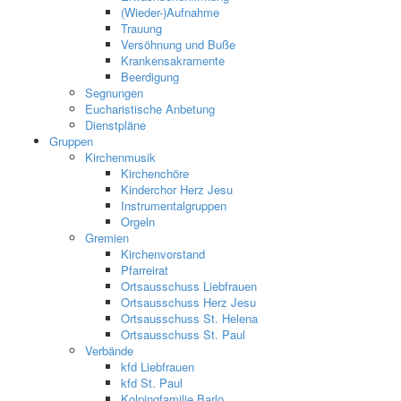
(Wieder-)Aufnahme
Trauung
Versöhnung und Buße
Krankensakramente
Beerdigung
Segnungen
Eucharistische Anbetung
Dienstpläne
Gruppen
Kirchenmusik
Kirchenchöre
Kinderchor Herz Jesu
Instrumentalgruppen
Orgeln
Gremien
Kirchenvorstand
Pfarreirat
Ortsausschuss Liebfrauen
Ortsausschuss Herz Jesu
Ortsausschuss St. Helena
Ortsausschuss St. Paul
Verbände
kfd Liebfrauen
kfd St. Paul
Kolpingfamilie Barlo