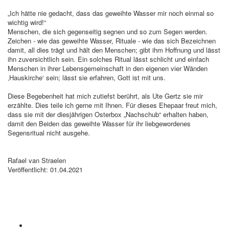
„Ich hätte nie gedacht, dass das geweihte Wasser mir noch einmal so
wichtig wird!“
Menschen, die sich gegenseitig segnen und so zum Segen werden.
Zeichen - wie das geweihte Wasser, Rituale - wie das sich Bezeichnen
damit, all dies trägt und hält den Menschen; gibt ihm Hoffnung und lässt
ihn zuversichtlich sein. Ein solches Ritual lässt schlicht und einfach
Menschen in ihrer Lebensgemeinschaft in den eigenen vier Wänden
‚Hauskirche‘ sein; lässt sie erfahren, Gott ist mit uns.
Diese Begebenheit hat mich zutiefst berührt, als Ute Gertz sie mir
erzählte. Dies teile ich gerne mit Ihnen. Für dieses Ehepaar freut mich,
dass sie mit der diesjährigen Osterbox „Nachschub“ erhalten haben,
damit den Beiden das geweihte Wasser für ihr liebgewordenes
Segensritual nicht ausgehe.
Rafael van Straelen
Veröffentlicht: 01.04.2021