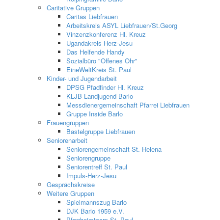
Caritative Gruppen
Caritas Liebfrauen
Arbeitskreis ASYL Liebfrauen/St.Georg
Vinzenzkonferenz Hl. Kreuz
Ugandakreis Herz-Jesu
Das Helfende Handy
Sozialbüro "Offenes Ohr"
EineWeltKreis St. Paul
Kinder- und Jugendarbeit
DPSG Pfadfinder Hl. Kreuz
KLJB Landjugend Barlo
Messdienergemeinschaft Pfarrei Liebfrauen
Gruppe Inside Barlo
Frauengruppen
Bastelgruppe Liebfrauen
Seniorenarbeit
Seniorengemeinschaft St. Helena
Seniorengruppe
Seniorentreff St. Paul
Impuls-Herz-Jesu
Gesprächskreise
Weitere Gruppen
Spielmannszug Barlo
DJK Barlo 1959 e.V.
Pfarrheimteam St. Paul