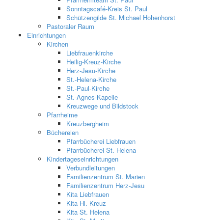
Sonntagscafé-Kreis St. Paul
Schützengilde St. Michael Hohenhorst
Pastoraler Raum
Einrichtungen
Kirchen
Liebfrauenkirche
Heilig-Kreuz-Kirche
Herz-Jesu-Kirche
St.-Helena-Kirche
St.-Paul-Kirche
St.-Agnes-Kapelle
Kreuzwege und Bildstock
Pfarrheime
Kreuzbergheim
Büchereien
Pfarrbücherei Liebfrauen
Pfarrbücherei St. Helena
Kindertageseinrichtungen
Verbundleitungen
Familienzentrum St. Marien
Familienzentrum Herz-Jesu
Kita Liebfrauen
Kita Hl. Kreuz
Kita St. Helena