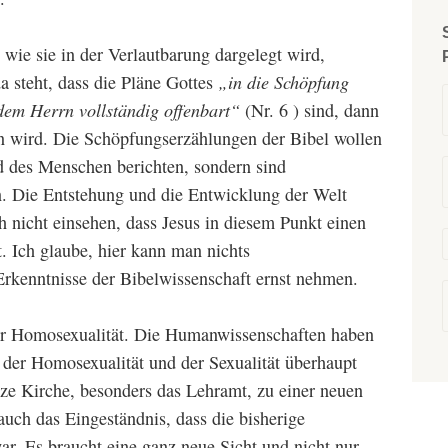
 wie sie in der Verlautbarung dargelegt wird,
 steht, dass die Pläne Gottes
„in die Schöpfung
dem Herrn vollständig
offenbart“
(Nr. 6 ) sind, dann
den wird. Die Schöpfungserzählungen der Bibel wollen
d des Menschen berichten, sondern sind
n. Die Entstehung und die Entwicklung der Welt
ch nicht einsehen, dass Jesus in diesem Punkt einen
. Ich glaube, hier kann man nichts
Erkenntnisse der Bibelwissenschaft ernst nehmen.
der Homosexualität. Die Humanwissenschaften haben
 der Homosexualität und der Sexualität überhaupt
nze Kirche, besonders das Lehramt, zu einer neuen
ch das Eingeständnis, dass die bisherige
ar. Es braucht eine ganz neue Sicht und nicht nur