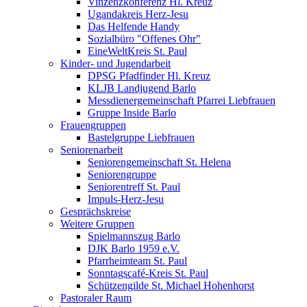
Vinzenzkonferenz Hl. Kreuz
Ugandakreis Herz-Jesu
Das Helfende Handy
Sozialbüro "Offenes Ohr"
EineWeltKreis St. Paul
Kinder- und Jugendarbeit
DPSG Pfadfinder Hl. Kreuz
KLJB Landjugend Barlo
Messdienergemeinschaft Pfarrei Liebfrauen
Gruppe Inside Barlo
Frauengruppen
Bastelgruppe Liebfrauen
Seniorenarbeit
Seniorengemeinschaft St. Helena
Seniorengruppe
Seniorentreff St. Paul
Impuls-Herz-Jesu
Gesprächskreise
Weitere Gruppen
Spielmannszug Barlo
DJK Barlo 1959 e.V.
Pfarrheimteam St. Paul
Sonntagscafé-Kreis St. Paul
Schützengilde St. Michael Hohenhorst
Pastoraler Raum