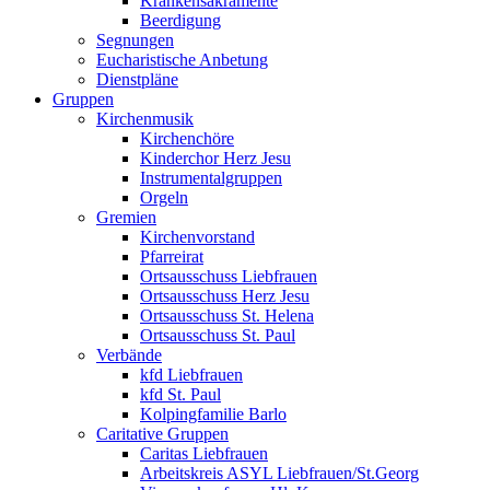
Krankensakramente
Beerdigung
Segnungen
Eucharistische Anbetung
Dienstpläne
Gruppen
Kirchenmusik
Kirchenchöre
Kinderchor Herz Jesu
Instrumentalgruppen
Orgeln
Gremien
Kirchenvorstand
Pfarreirat
Ortsausschuss Liebfrauen
Ortsausschuss Herz Jesu
Ortsausschuss St. Helena
Ortsausschuss St. Paul
Verbände
kfd Liebfrauen
kfd St. Paul
Kolpingfamilie Barlo
Caritative Gruppen
Caritas Liebfrauen
Arbeitskreis ASYL Liebfrauen/St.Georg