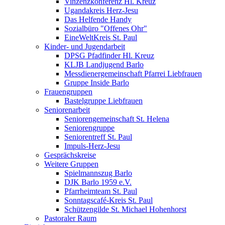
Vinzenzkonferenz Hl. Kreuz
Ugandakreis Herz-Jesu
Das Helfende Handy
Sozialbüro "Offenes Ohr"
EineWeltKreis St. Paul
Kinder- und Jugendarbeit
DPSG Pfadfinder Hl. Kreuz
KLJB Landjugend Barlo
Messdienergemeinschaft Pfarrei Liebfrauen
Gruppe Inside Barlo
Frauengruppen
Bastelgruppe Liebfrauen
Seniorenarbeit
Seniorengemeinschaft St. Helena
Seniorengruppe
Seniorentreff St. Paul
Impuls-Herz-Jesu
Gesprächskreise
Weitere Gruppen
Spielmannszug Barlo
DJK Barlo 1959 e.V.
Pfarrheimteam St. Paul
Sonntagscafé-Kreis St. Paul
Schützengilde St. Michael Hohenhorst
Pastoraler Raum