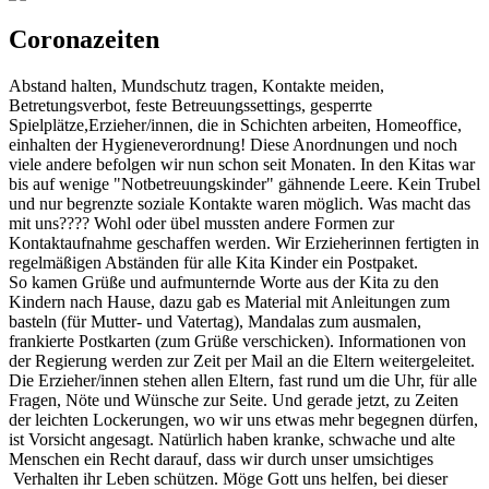
Coronazeiten
Abstand halten, Mundschutz tragen, Kontakte meiden,
Betretungsverbot, feste Betreuungssettings, gesperrte
Spielplätze,Erzieher/innen, die in Schichten arbeiten, Homeoffice,
einhalten der Hygieneverordnung! Diese Anordnungen und noch
viele andere befolgen wir nun schon seit Monaten. In den Kitas war
bis auf wenige "Notbetreuungskinder" gähnende Leere. Kein Trubel
und nur begrenzte soziale Kontakte waren möglich. Was macht das
mit uns???? Wohl oder übel mussten andere Formen zur
Kontaktaufnahme geschaffen werden. Wir Erzieherinnen fertigten in
regelmäßigen Abständen für alle Kita Kinder ein Postpaket.
So kamen Grüße und aufmunternde Worte aus der Kita zu den
Kindern nach Hause, dazu gab es Material mit Anleitungen zum
basteln (für Mutter- und Vatertag), Mandalas zum ausmalen,
frankierte Postkarten (zum Grüße verschicken). Informationen von
der Regierung werden zur Zeit per Mail an die Eltern weitergeleitet.
Die Erzieher/innen stehen allen Eltern, fast rund um die Uhr, für alle
Fragen, Nöte und Wünsche zur Seite. Und gerade jetzt, zu Zeiten
der leichten Lockerungen, wo wir uns etwas mehr begegnen dürfen,
ist Vorsicht angesagt. Natürlich haben kranke, schwache und alte
Menschen ein Recht darauf, dass wir durch unser umsichtiges
Verhalten ihr Leben schützen. Möge Gott uns helfen, bei dieser