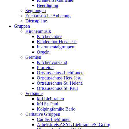
Krankensakramente
Beerdigung
Segnungen
Eucharistische Anbetung
Dienstpläne
Gruppen
Kirchenmusik
Kirchenchöre
Kinderchor Herz Jesu
Instrumentalgruppen
Orgeln
Gremien
Kirchenvorstand
Pfarreirat
Ortsausschuss Liebfrauen
Ortsausschuss Herz Jesu
Ortsausschuss St. Helena
Ortsausschuss St. Paul
Verbände
kfd Liebfrauen
kfd St. Paul
Kolpingfamilie Barlo
Caritative Gruppen
Caritas Liebfrauen
Arbeitskreis ASYL Liebfrauen/St.Georg