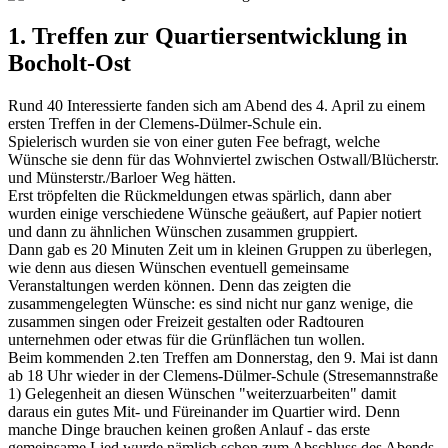
1. Treffen zur Quartiersentwicklung in
Bocholt-Ost
Rund 40 Interessierte fanden sich am Abend des 4. April zu einem
ersten Treffen in der Clemens-Dülmer-Schule ein.
Spielerisch wurden sie von einer guten Fee befragt, welche
Wünsche sie denn für das Wohnviertel zwischen Ostwall/Blücherstr.
und Münsterstr./Barloer Weg hätten.
Erst tröpfelten die Rückmeldungen etwas spärlich, dann aber
wurden einige verschiedene Wünsche geäußert, auf Papier notiert
und dann zu ähnlichen Wünschen zusammen gruppiert.
Dann gab es 20 Minuten Zeit um in kleinen Gruppen zu überlegen,
wie denn aus diesen Wünschen eventuell gemeinsame
Veranstaltungen werden können. Denn das zeigten die
zusammengelegten Wünsche: es sind nicht nur ganz wenige, die
zusammen singen oder Freizeit gestalten oder Radtouren
unternehmen oder etwas für die Grünflächen tun wollen.
Beim kommenden 2.ten Treffen am Donnerstag, den 9. Mai ist dann
ab 18 Uhr wieder in der Clemens-Dülmer-Schule (Stresemannstraße
1) Gelegenheit an diesen Wünschen "weiterzuarbeiten" damit
daraus ein gutes Mit- und Füreinander im Quartier wird. Denn
manche Dinge brauchen keinen großen Anlauf - das erste
gemeinsame Lied wurde nämlich schon zum Abschluss des Abends