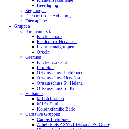
Krankensakramente
Beerdigung
Segnungen
Eucharistische Anbetung
Dienstpläne
Gruppen
Kirchenmusik
Kirchenchöre
Kinderchor Herz Jesu
Instrumentalgruppen
Orgeln
Gremien
Kirchenvorstand
Pfarreirat
Ortsausschuss Liebfrauen
Ortsausschuss Herz Jesu
Ortsausschuss St. Helena
Ortsausschuss St. Paul
Verbände
kfd Liebfrauen
kfd St. Paul
Kolpingfamilie Barlo
Caritative Gruppen
Caritas Liebfrauen
Arbeitskreis ASYL Liebfrauen/St.Georg