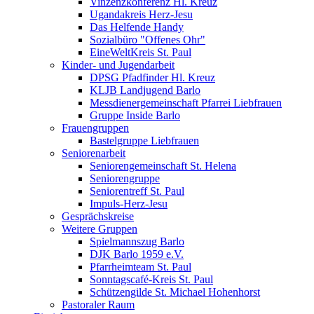
Vinzenzkonferenz Hl. Kreuz
Ugandakreis Herz-Jesu
Das Helfende Handy
Sozialbüro "Offenes Ohr"
EineWeltKreis St. Paul
Kinder- und Jugendarbeit
DPSG Pfadfinder Hl. Kreuz
KLJB Landjugend Barlo
Messdienergemeinschaft Pfarrei Liebfrauen
Gruppe Inside Barlo
Frauengruppen
Bastelgruppe Liebfrauen
Seniorenarbeit
Seniorengemeinschaft St. Helena
Seniorengruppe
Seniorentreff St. Paul
Impuls-Herz-Jesu
Gesprächskreise
Weitere Gruppen
Spielmannszug Barlo
DJK Barlo 1959 e.V.
Pfarrheimteam St. Paul
Sonntagscafé-Kreis St. Paul
Schützengilde St. Michael Hohenhorst
Pastoraler Raum