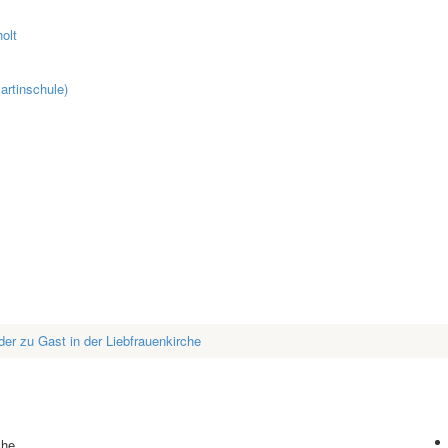
olt
artinschule)
der zu Gast in der Liebfrauenkirche