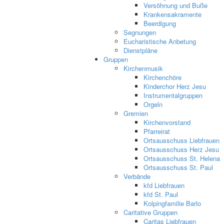
Versöhnung und Buße
Krankensakramente
Beerdigung
Segnungen
Eucharistische Anbetung
Dienstpläne
Gruppen
Kirchenmusik
Kirchenchöre
Kinderchor Herz Jesu
Instrumentalgruppen
Orgeln
Gremien
Kirchenvorstand
Pfarreirat
Ortsausschuss Liebfrauen
Ortsausschuss Herz Jesu
Ortsausschuss St. Helena
Ortsausschuss St. Paul
Verbände
kfd Liebfrauen
kfd St. Paul
Kolpingfamilie Barlo
Caritative Gruppen
Caritas Liebfrauen