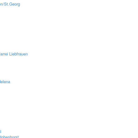
en/St.Georg
z
rrei Liebfrauen
Helena
l
Hohenhorst