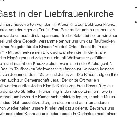
Gast in der Liebfrauenkirche
nehmen, maschierten von der Hl. Kreuz Kita zur Liebfrauenkirche.
otos von der eigenen Taufe. Frau Rossmüller nahm uns herzlich
r wurde es auch direkt spannend. In der Sakristei holten wir einen
sel und dem Gepäck, versammelten wir uns um das Taufbecken
einer Aufgabe für die Kinder: "An drei Orten, findet ihr in der
?" - Mit aufmerksamen Blick schwärmten die Kinder in alle
en Eingängen und zeigte auf die mit Weihwasser gefüllten
ein und macht ein Kreuzzeichen, wenn sie in die Kirche geht.".
Das im Taufbecken Weihwasser zu finden ist, wussten beinahe
hte von Johannes dem Täufer und Jesus zu. Die Kinder zeigten ihre
ren auch zur Gemeinschaft Jesu. Der dritte Ort war ein
werden durfte. Jedes Kind ließ sich von Frau Rossmüller ein
achte Gefäß füllen. Früher hing in den Kinderzimmern, wie in
asser und bevor die Kinder sich schlafen legten, machte Mutter
 Kindes. Gott beschütze dich, an diesem und an allen anderen
on wieder haben unsere Kinder viel dazu gelernt. Bevor wir uns
wir noch eine Kerze an und jeder sprach in Gedanken noch einen