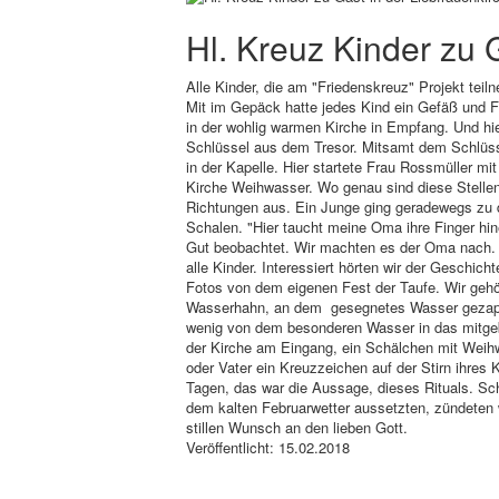
Hl. Kreuz Kinder zu 
Alle Kinder, die am "Friedenskreuz" Projekt teil
Mit im Gepäck hatte jedes Kind ein Gefäß und F
in der wohlig warmen Kirche in Empfang. Und hie
Schlüssel aus dem Tresor. Mitsamt dem Schlüs
in der Kapelle. Hier startete Frau Rossmüller mit 
Kirche Weihwasser. Wo genau sind diese Stellen
Richtungen aus. Ein Junge ging geradewegs zu d
Schalen. "Hier taucht meine Oma ihre Finger hin
Gut beobachtet. Wir machten es der Oma nach. 
alle Kinder. Interessiert hörten wir der Geschic
Fotos von dem eigenen Fest der Taufe. Wir gehö
Wasserhahn, an dem gesegnetes Wasser gezapft 
wenig von dem besonderen Wasser in das mitgebr
der Kirche am Eingang, ein Schälchen mit Weihw
oder Vater ein Kreuzzeichen auf der Stirn ihres
Tagen, das war die Aussage, dieses Rituals. Sch
dem kalten Februarwetter aussetzten, zündeten 
stillen Wunsch an den lieben Gott.
Veröffentlicht: 15.02.2018