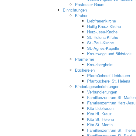
Pastoraler Raum
Einrichtungen
Kirchen
Liebfrauenkirche
Heilig-Kreuz-Kirche
Herz-Jesu-Kirche
St.-Helena-Kirche
St.-Paul-Kirche
St.-Agnes-Kapelle
Kreuzwege und Bildstock
Pfarrheime
Kreuzbergheim
Büchereien
Pfarrbücherei Liebfrauen
Pfarrbücherei St. Helena
Kindertageseinrichtungen
Verbundleitungen
Familienzentrum St. Marien
Familienzentrum Herz-Jesu
Kita Liebfrauen
Kita Hl. Kreuz
Kita St. Helena
Kita St. Martin
Familienzentrum St. Theres
Familienzentrum St. Paul