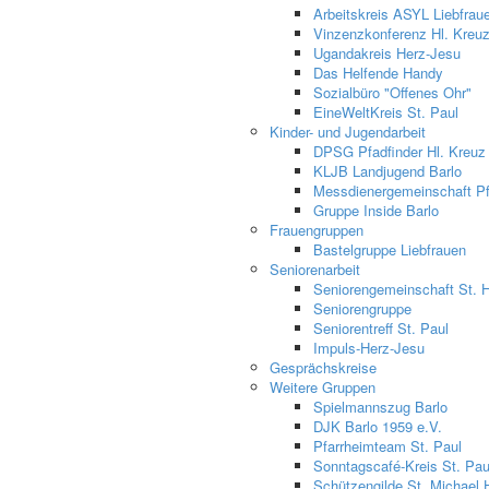
Arbeitskreis ASYL Liebfrau
Vinzenzkonferenz Hl. Kreu
Ugandakreis Herz-Jesu
Das Helfende Handy
Sozialbüro "Offenes Ohr"
EineWeltKreis St. Paul
Kinder- und Jugendarbeit
DPSG Pfadfinder Hl. Kreuz
KLJB Landjugend Barlo
Messdienergemeinschaft Pfa
Gruppe Inside Barlo
Frauengruppen
Bastelgruppe Liebfrauen
Seniorenarbeit
Seniorengemeinschaft St. 
Seniorengruppe
Seniorentreff St. Paul
Impuls-Herz-Jesu
Gesprächskreise
Weitere Gruppen
Spielmannszug Barlo
DJK Barlo 1959 e.V.
Pfarrheimteam St. Paul
Sonntagscafé-Kreis St. Pau
Schützengilde St. Michael 