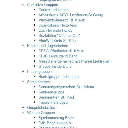
Caritative Gruppen
Caritas Liebfrauen
Arbeitskreis ASYL Liebfrauen/St.Georg
Vinzenzkonferenz Hl. Kreuz
Ugandakreis Herz-Jesu
Das Helfende Handy
Sozialbüro "Offenes Ohr"
EineWeltKreis St. Paul
Kinder- und Jugendarbeit
DPSG Pfadfinder Hl. Kreuz
KLJB Landjugend Barlo
Messdienergemeinschaft Pfarrei Liebfrauen
Gruppe Inside Barlo
Frauengruppen
Bastelgruppe Liebfrauen
Seniorenarbeit
Seniorengemeinschaft St. Helena
Seniorengruppe
Seniorentreff St. Paul
Impuls-Herz-Jesu
Gesprächskreise
Weitere Gruppen
Spielmannszug Barlo
DJK Barlo 1959 e.V.
Pfarrheimteam St. Paul