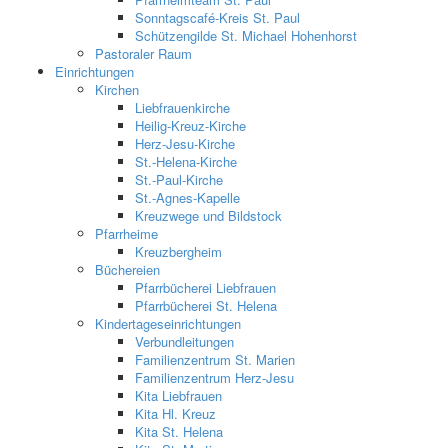
Sonntagscafé-Kreis St. Paul
Schützengilde St. Michael Hohenhorst
Pastoraler Raum
Einrichtungen
Kirchen
Liebfrauenkirche
Heilig-Kreuz-Kirche
Herz-Jesu-Kirche
St.-Helena-Kirche
St.-Paul-Kirche
St.-Agnes-Kapelle
Kreuzwege und Bildstock
Pfarrheime
Kreuzbergheim
Büchereien
Pfarrbücherei Liebfrauen
Pfarrbücherei St. Helena
Kindertageseinrichtungen
Verbundleitungen
Familienzentrum St. Marien
Familienzentrum Herz-Jesu
Kita Liebfrauen
Kita Hl. Kreuz
Kita St. Helena