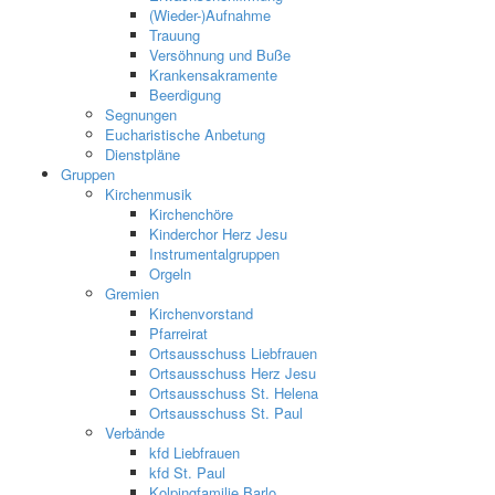
(Wieder-)Aufnahme
Trauung
Versöhnung und Buße
Krankensakramente
Beerdigung
Segnungen
Eucharistische Anbetung
Dienstpläne
Gruppen
Kirchenmusik
Kirchenchöre
Kinderchor Herz Jesu
Instrumentalgruppen
Orgeln
Gremien
Kirchenvorstand
Pfarreirat
Ortsausschuss Liebfrauen
Ortsausschuss Herz Jesu
Ortsausschuss St. Helena
Ortsausschuss St. Paul
Verbände
kfd Liebfrauen
kfd St. Paul
Kolpingfamilie Barlo