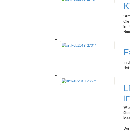
K
"Am
Ole
im 
Nac
F
In 
Hei
L
i
Wie
übe
las
Der 