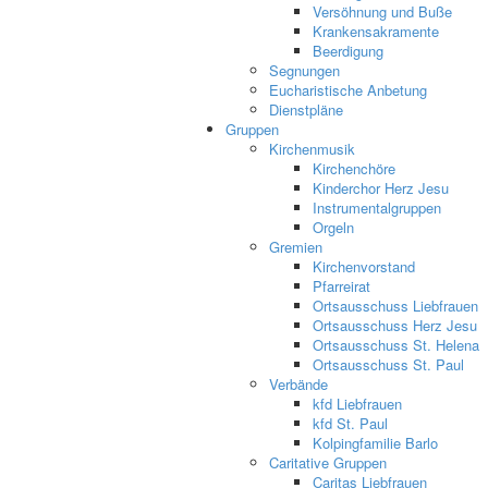
Versöhnung und Buße
Krankensakramente
Beerdigung
Segnungen
Eucharistische Anbetung
Dienstpläne
Gruppen
Kirchenmusik
Kirchenchöre
Kinderchor Herz Jesu
Instrumentalgruppen
Orgeln
Gremien
Kirchenvorstand
Pfarreirat
Ortsausschuss Liebfrauen
Ortsausschuss Herz Jesu
Ortsausschuss St. Helena
Ortsausschuss St. Paul
Verbände
kfd Liebfrauen
kfd St. Paul
Kolpingfamilie Barlo
Caritative Gruppen
Caritas Liebfrauen