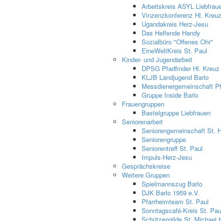
Arbeitskreis ASYL Liebfrau
Vinzenzkonferenz Hl. Kreu
Ugandakreis Herz-Jesu
Das Helfende Handy
Sozialbüro "Offenes Ohr"
EineWeltKreis St. Paul
Kinder- und Jugendarbeit
DPSG Pfadfinder Hl. Kreuz
KLJB Landjugend Barlo
Messdienergemeinschaft Pfa
Gruppe Inside Barlo
Frauengruppen
Bastelgruppe Liebfrauen
Seniorenarbeit
Seniorengemeinschaft St. 
Seniorengruppe
Seniorentreff St. Paul
Impuls-Herz-Jesu
Gesprächskreise
Weitere Gruppen
Spielmannszug Barlo
DJK Barlo 1959 e.V.
Pfarrheimteam St. Paul
Sonntagscafé-Kreis St. Pau
Schützengilde St. Michael 