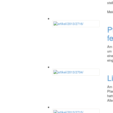
stel
Mei
P
f
Am 
um 
ein
eing
L
Am 
Pfa
hat
Alle