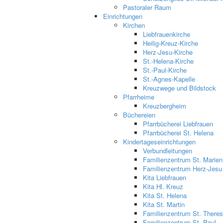
Pastoraler Raum
Einrichtungen
Kirchen
Liebfrauenkirche
Heilig-Kreuz-Kirche
Herz-Jesu-Kirche
St.-Helena-Kirche
St.-Paul-Kirche
St.-Agnes-Kapelle
Kreuzwege und Bildstock
Pfarrheime
Kreuzbergheim
Büchereien
Pfarrbücherei Liebfrauen
Pfarrbücherei St. Helena
Kindertageseinrichtungen
Verbundleitungen
Familienzentrum St. Marien
Familienzentrum Herz-Jesu
Kita Liebfrauen
Kita Hl. Kreuz
Kita St. Helena
Kita St. Martin
Familienzentrum St. Theres
Familienzentrum St. Paul