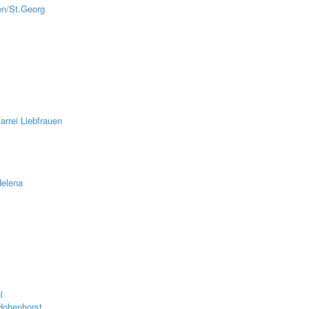
en/St.Georg
z
rrei Liebfrauen
Helena
l
Hohenhorst