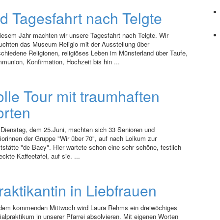
fd Tagesfahrt nach Telgte
diesem Jahr machten wir unsere Tagesfahrt nach Telgte. Wir
uchten das Museum Religio mit der Ausstellung über
schiedene Religionen, religiöses Leben im Münsterland über Taufe,
munion, Konfirmation, Hochzeit bis hin ...
olle Tour mit traumhaften
orten
Dienstag, dem 25.Juni, machten sich 33 Senioren und
iorinnen der Gruppe "Wir über 70", auf nach Loikum zur
tstätte "de Baey". Hier wartete schon eine sehr schöne, festlich
ckte Kaffeetafel, auf sie. ...
raktikantin in Liebfrauen
dem kommenden Mittwoch wird Laura Rehms ein dreiwöchiges
ialpraktikum in unserer Pfarrei absolvieren. Mit eigenen Worten