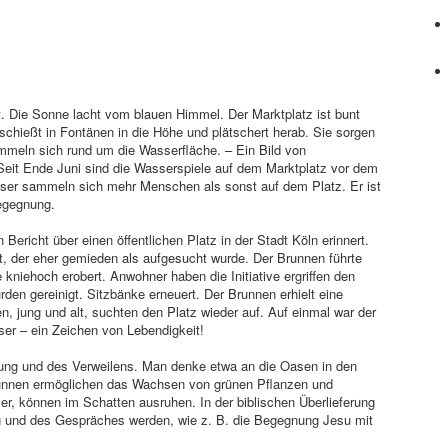
dt. Die Sonne lacht vom blauen Himmel. Der Marktplatz ist bunt
schießt in Fontänen in die Höhe und plätschert herab. Sie sorgen
ummeln sich rund um die Wasserfläche. – Ein Bild von
Seit Ende Juni sind die Wasserspiele auf dem Marktplatz vor dem
ser sammeln sich mehr Menschen als sonst auf dem Platz. Er ist
Begegnung.
Bericht über einen öffentlichen Platz in der Stadt Köln erinnert.
, der eher gemieden als aufgesucht wurde. Der Brunnen führte
kniehoch erobert. Anwohner haben die Initiative ergriffen den
den gereinigt. Sitzbänke erneuert. Der Brunnen erhielt eine
 jung und alt, suchten den Platz wieder auf. Auf einmal war der
ser – ein Zeichen von Lebendigkeit!
nung und des Verweilens. Man denke etwa an die Oasen in den
runnen ermöglichen das Wachsen von grünen Pflanzen und
r, können im Schatten ausruhen. In der biblischen Überlieferung
g und des Gespräches werden, wie z. B. die Begegnung Jesu mit