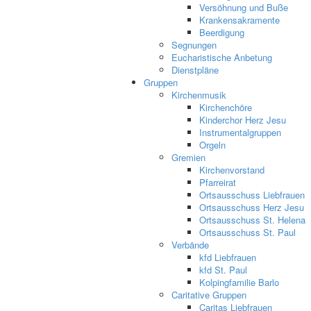
Versöhnung und Buße
Krankensakramente
Beerdigung
Segnungen
Eucharistische Anbetung
Dienstpläne
Gruppen
Kirchenmusik
Kirchenchöre
Kinderchor Herz Jesu
Instrumentalgruppen
Orgeln
Gremien
Kirchenvorstand
Pfarreirat
Ortsausschuss Liebfrauen
Ortsausschuss Herz Jesu
Ortsausschuss St. Helena
Ortsausschuss St. Paul
Verbände
kfd Liebfrauen
kfd St. Paul
Kolpingfamilie Barlo
Caritative Gruppen
Caritas Liebfrauen