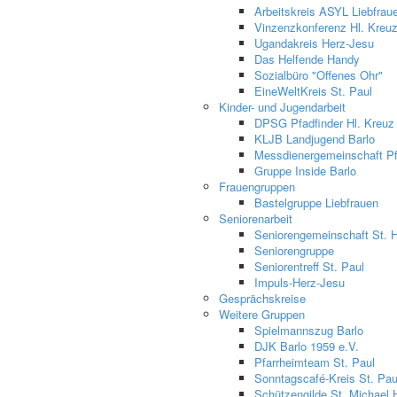
Arbeitskreis ASYL Liebfrau
Vinzenzkonferenz Hl. Kreu
Ugandakreis Herz-Jesu
Das Helfende Handy
Sozialbüro "Offenes Ohr"
EineWeltKreis St. Paul
Kinder- und Jugendarbeit
DPSG Pfadfinder Hl. Kreuz
KLJB Landjugend Barlo
Messdienergemeinschaft Pfa
Gruppe Inside Barlo
Frauengruppen
Bastelgruppe Liebfrauen
Seniorenarbeit
Seniorengemeinschaft St. 
Seniorengruppe
Seniorentreff St. Paul
Impuls-Herz-Jesu
Gesprächskreise
Weitere Gruppen
Spielmannszug Barlo
DJK Barlo 1959 e.V.
Pfarrheimteam St. Paul
Sonntagscafé-Kreis St. Pau
Schützengilde St. Michael 