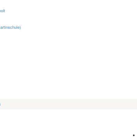
olt
artinschule)
ß