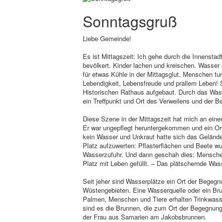
Sonntagsgruß
Liebe Gemeinde!
Es ist Mittagszeit: Ich gehe durch die Innensta
bevölkert. Kinder lachen und kreischen. Wasser 
für etwas Kühle in der Mittagsglut. Menschen t
Lebendigkeit, Lebensfreude und prallem Leben! 
Historischen Rathaus aufgebaut. Durch das Was
ein Treffpunkt und Ort des Verweilens und der 
Diese Szene in der Mittagszeit hat mich an einen 
Er war ungepflegt heruntergekommen und ein Ort
kein Wasser und Unkraut hatte sich das Gelände 
Platz aufzuwerten: Pflasterflächen und Beete wur
Wasserzufuhr. Und dann geschah dies: Menschen,
Platz mit Leben gefüllt. – Das plätschernde Was
Seit jeher sind Wasserplätze ein Ort der Begeg
Wüstengebieten. Eine Wasserquelle oder ein B
Palmen, Menschen und Tiere erhalten Trinkwasse
sind es die Brunnen, die zum Ort der Begegnun
der Frau aus Samarien am Jakobsbrunnen.