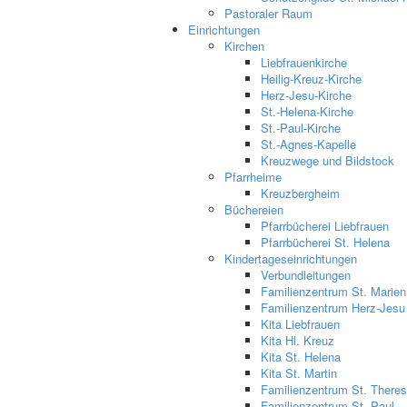
Pastoraler Raum
Einrichtungen
Kirchen
Liebfrauenkirche
Heilig-Kreuz-Kirche
Herz-Jesu-Kirche
St.-Helena-Kirche
St.-Paul-Kirche
St.-Agnes-Kapelle
Kreuzwege und Bildstock
Pfarrheime
Kreuzbergheim
Büchereien
Pfarrbücherei Liebfrauen
Pfarrbücherei St. Helena
Kindertageseinrichtungen
Verbundleitungen
Familienzentrum St. Marien
Familienzentrum Herz-Jesu
Kita Liebfrauen
Kita Hl. Kreuz
Kita St. Helena
Kita St. Martin
Familienzentrum St. Theres
Familienzentrum St. Paul