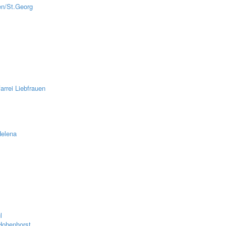
en/St.Georg
z
rrei Liebfrauen
Helena
l
Hohenhorst