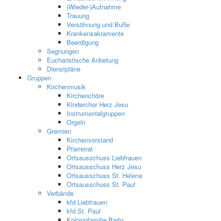
(Wieder-)Aufnahme
Trauung
Versöhnung und Buße
Krankensakramente
Beerdigung
Segnungen
Eucharistische Anbetung
Dienstpläne
Gruppen
Kirchenmusik
Kirchenchöre
Kinderchor Herz Jesu
Instrumentalgruppen
Orgeln
Gremien
Kirchenvorstand
Pfarreirat
Ortsausschuss Liebfrauen
Ortsausschuss Herz Jesu
Ortsausschuss St. Helena
Ortsausschuss St. Paul
Verbände
kfd Liebfrauen
kfd St. Paul
Kolpingfamilie Barlo