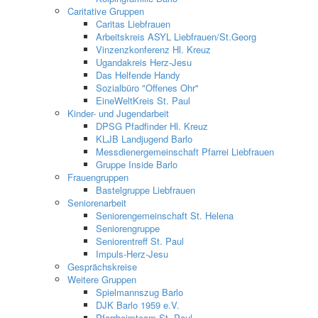
Caritative Gruppen
Caritas Liebfrauen
Arbeitskreis ASYL Liebfrauen/St.Georg
Vinzenzkonferenz Hl. Kreuz
Ugandakreis Herz-Jesu
Das Helfende Handy
Sozialbüro "Offenes Ohr"
EineWeltKreis St. Paul
Kinder- und Jugendarbeit
DPSG Pfadfinder Hl. Kreuz
KLJB Landjugend Barlo
Messdienergemeinschaft Pfarrei Liebfrauen
Gruppe Inside Barlo
Frauengruppen
Bastelgruppe Liebfrauen
Seniorenarbeit
Seniorengemeinschaft St. Helena
Seniorengruppe
Seniorentreff St. Paul
Impuls-Herz-Jesu
Gesprächskreise
Weitere Gruppen
Spielmannszug Barlo
DJK Barlo 1959 e.V.
Pfarrheimteam St. Paul