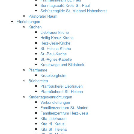
Sonntagscafé-Kreis St. Paul
Schützengilde St. Michael Hohenhorst
Pastoraler Raum
Einrichtungen
Kirchen
Liebfrauenkirche
Heilig-Kreuz-Kirche
Herz-Jesu-Kirche
St.-Helena-Kirche
St.-Paul-Kirche
St.-Agnes-Kapelle
Kreuzwege und Bildstock
Pfarrheime
Kreuzbergheim
Büchereien
Pfarrbücherei Liebfrauen
Pfarrbücherei St. Helena
Kindertageseinrichtungen
Verbundleitungen
Familienzentrum St. Marien
Familienzentrum Herz-Jesu
Kita Liebfrauen
Kita Hl. Kreuz
Kita St. Helena