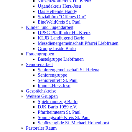
Vinzenzkonferenz Hl. Kreuz
Ugandakreis Herz-Jesu
Das Helfende Handy
Sozialbüro "Offenes Ohr"
EineWeltKreis St. Paul
Kinder- und Jugendarbeit
DPSG Pfadfinder Hl. Kreuz
KLJB Landjugend Barlo
Messdienergemeinschaft Pfarrei Liebfrauen
Gruppe Inside Barlo
Frauengruppen
Bastelgruppe Liebfrauen
Seniorenarbeit
Seniorengemeinschaft St. Helena
Seniorengruppe
Seniorentreff St. Paul
Impuls-Herz-Jesu
Gesprächskreise
Weitere Gruppen
Spielmannszug Barlo
DJK Barlo 1959 e.V.
Pfarrheimteam St. Paul
Sonntagscafé-Kreis St. Paul
Schützengilde St. Michael Hohenhorst
Pastoraler Raum