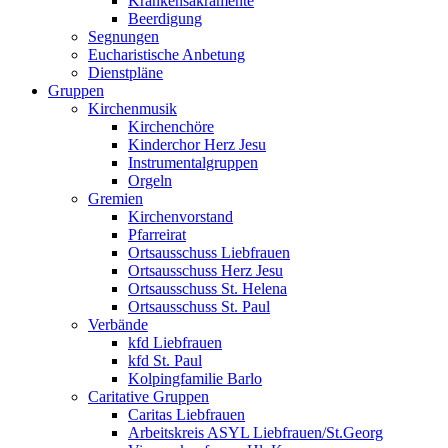
Krankensakramente
Beerdigung
Segnungen
Eucharistische Anbetung
Dienstpläne
Gruppen
Kirchenmusik
Kirchenchöre
Kinderchor Herz Jesu
Instrumentalgruppen
Orgeln
Gremien
Kirchenvorstand
Pfarreirat
Ortsausschuss Liebfrauen
Ortsausschuss Herz Jesu
Ortsausschuss St. Helena
Ortsausschuss St. Paul
Verbände
kfd Liebfrauen
kfd St. Paul
Kolpingfamilie Barlo
Caritative Gruppen
Caritas Liebfrauen
Arbeitskreis ASYL Liebfrauen/St.Georg