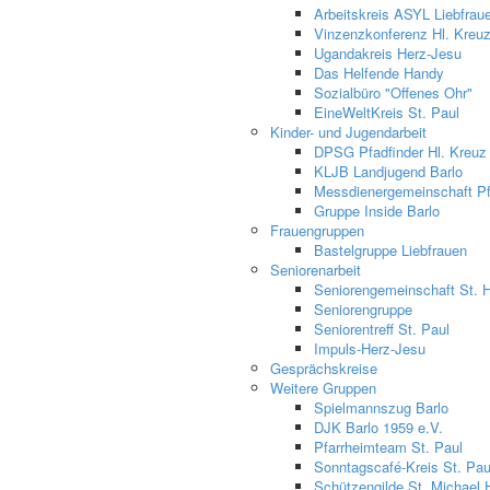
Arbeitskreis ASYL Liebfrau
Vinzenzkonferenz Hl. Kreu
Ugandakreis Herz-Jesu
Das Helfende Handy
Sozialbüro "Offenes Ohr"
EineWeltKreis St. Paul
Kinder- und Jugendarbeit
DPSG Pfadfinder Hl. Kreuz
KLJB Landjugend Barlo
Messdienergemeinschaft Pfa
Gruppe Inside Barlo
Frauengruppen
Bastelgruppe Liebfrauen
Seniorenarbeit
Seniorengemeinschaft St. 
Seniorengruppe
Seniorentreff St. Paul
Impuls-Herz-Jesu
Gesprächskreise
Weitere Gruppen
Spielmannszug Barlo
DJK Barlo 1959 e.V.
Pfarrheimteam St. Paul
Sonntagscafé-Kreis St. Pau
Schützengilde St. Michael 