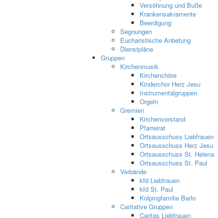
Versöhnung und Buße
Krankensakramente
Beerdigung
Segnungen
Eucharistische Anbetung
Dienstpläne
Gruppen
Kirchenmusik
Kirchenchöre
Kinderchor Herz Jesu
Instrumentalgruppen
Orgeln
Gremien
Kirchenvorstand
Pfarreirat
Ortsausschuss Liebfrauen
Ortsausschuss Herz Jesu
Ortsausschuss St. Helena
Ortsausschuss St. Paul
Verbände
kfd Liebfrauen
kfd St. Paul
Kolpingfamilie Barlo
Caritative Gruppen
Caritas Liebfrauen