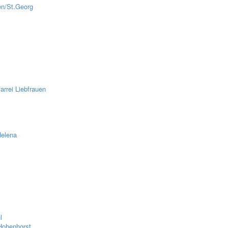
en/St.Georg
z
rrei Liebfrauen
Helena
l
Hohenhorst