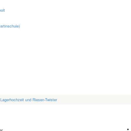
olt
artinschule)
 Lagerhochzeit und Riesen-Twister