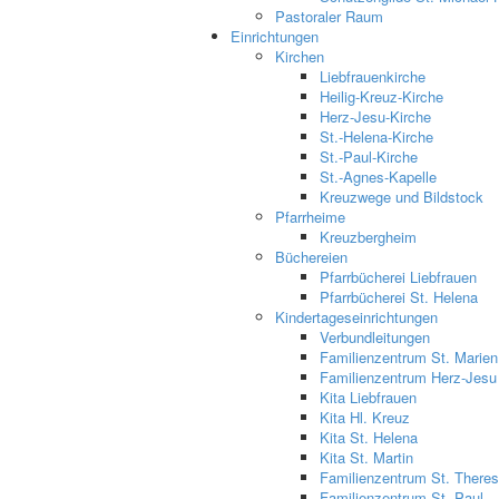
Pastoraler Raum
Einrichtungen
Kirchen
Liebfrauenkirche
Heilig-Kreuz-Kirche
Herz-Jesu-Kirche
St.-Helena-Kirche
St.-Paul-Kirche
St.-Agnes-Kapelle
Kreuzwege und Bildstock
Pfarrheime
Kreuzbergheim
Büchereien
Pfarrbücherei Liebfrauen
Pfarrbücherei St. Helena
Kindertageseinrichtungen
Verbundleitungen
Familienzentrum St. Marien
Familienzentrum Herz-Jesu
Kita Liebfrauen
Kita Hl. Kreuz
Kita St. Helena
Kita St. Martin
Familienzentrum St. Theres
Familienzentrum St. Paul