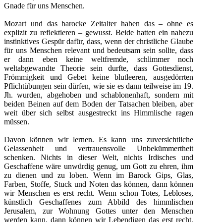
Gnade für uns Menschen.
Mozart und das barocke Zeitalter haben das – ohne es
explizit zu reflektieren – gewusst. Beide hatten ein nahezu
instinktives Gespür dafür, dass, wenn der christliche Glaube
für uns Menschen relevant und bedeutsam sein sollte, dass
er dann eben keine weltfremde, schlimmer noch
weltabgewandte Theorie sein durfte, dass Gottesdienst,
Frömmigkeit und Gebet keine blutleeren, ausgedörrten
Pflichtübungen sein dürfen, wie sie es dann teilweise im 19.
Jh. wurden, abgehoben und schablonenhaft, sondern mit
beiden Beinen auf dem Boden der Tatsachen bleiben, aber
weit über sich selbst ausgestreckt ins Himmlische ragen
müssen.
Davon können wir lernen. Es kann uns zuversichtliche
Gelassenheit und vertrauensvolle Unbekümmertheit
schenken. Nichts in dieser Welt, nichts Irdisches und
Geschaffene wäre unwürdig genug, um Gott zu ehren, ihm
zu dienen und zu loben. Wenn im Barock Gips, Glas,
Farben, Stoffe, Stuck und Noten das können, dann können
wir Menschen es erst recht. Wenn schon Totes, Lebloses,
künstlich Geschaffenes zum Abbild des himmlischen
Jerusalem, zur Wohnung Gottes unter den Menschen
werden kann, dann können wir Lebendigen das erst recht.