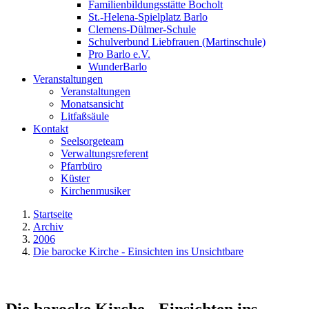
Familienbildungsstätte Bocholt
St.-Helena-Spielplatz Barlo
Clemens-Dülmer-Schule
Schulverbund Liebfrauen (Martinschule)
Pro Barlo e.V.
WunderBarlo
Veranstaltungen
Veranstaltungen
Monatsansicht
Litfaßsäule
Kontakt
Seelsorgeteam
Verwaltungsreferent
Pfarrbüro
Küster
Kirchenmusiker
Startseite
Archiv
2006
Die barocke Kirche - Einsichten ins Unsichtbare
Die barocke Kirche - Einsichten ins