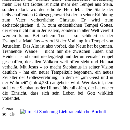
mehr. Der Ort Gottes ist nicht mehr der Tempel aus Stein,
sondern dort, wo der erhöhte Herr lebt. Die Stätte der
heilsschaffenden Gottesgegenwart ist der in seiner Erhöhung
zum Vater verherrlichte Christus. Er wird zum
eschatologischen, d. h. zum endzeitlichen Tempel Gottes,
der eben nicht nur in Jerusalem, sondern in aller Welt verehrt
werden kann. Bei seinem Tod – so schildert es der
Evangelist Matthäus – zerreißt der Vorhang im Tempel von
Jerusalem. Das Alte ist also vorbei, das Neue hat begonnen.
Trennende Wände – nicht nur die zwischen Juden und
Heiden – sind damit niedergelegt und der universale Tempel
geschaffen, der allen Völkern weit offen steht und Heimat
verheißt. Mit Jesus – so macht Stephanus in seiner Vision
deutlich – hat ein neuer Tempelkult begonnen, ein neues
Zeitalter der Gottesverehrung, in dem er „im Geist und in
der Wahrheit“ (Joh 4,23f.) angebetet wird. Wer das tut, dem
steht wie Stephanus der Himmel überall offen, der hat wie er
die Einsicht, dass sich sein Leben bei Gott wirklich
vollendet.
Genau
so, als