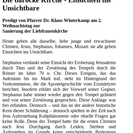
Unsichtbare
Predigt von Pfarrer Dr. Klaus Winterkamp am 2.
Weihnachtstag zur
Sanierung der Liebfrauenkirche
Heute geben alle dasselbe, liebe junge und erwachsene
Christen, Jesus, Stephanus, Johannes, Mozart: sie alle geben
Einsichten ins Unsichtbare.
Stephanus verdankt seine Einsicht der Eroberung Jerusalems
durch Titus und der Zerstörung des Tempels durch die
Römer im Jahre 70 n. Chr. Dieses Ereignis, das das
Judentum bis ins Mark traf, steht im Hintergrund der
Vorkommnisse, die die Apostelgeschichte vom Erzmärtyrer
berichtet. Insofern erklärt sich der Vorwurf seiner Gegner,
Stephanus habe immer wieder gegen den Tempel gelästert
und von seiner Zerstörung gesprochen. Diese Anklage war
frei erfunden. Dennoch – und das ist der andere historische
Kern dieser Schilderung – dennoch spielten in der Zeit nach
Jesu Auferstehung Kultphänomene oder rituelle Fragen gar
keine Rolle. Denn der Tempel hatte für die ersten Christen
nach Jesu Durchgang durch Leiden, Sterben und
Auferstehen im Grunde keine entscheidende Bedeutung