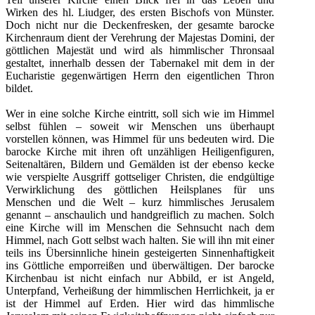
Wirken des hl. Liudger, des ersten Bischofs von Münster.
Doch nicht nur die Deckenfresken, der gesamte barocke
Kirchenraum dient der Verehrung der Majestas Domini, der
göttlichen Majestät und wird als himmlischer Thronsaal
gestaltet, innerhalb dessen der Tabernakel mit dem in der
Eucharistie gegenwärtigen Herrn den eigentlichen Thron
bildet.
Wer in eine solche Kirche eintritt, soll sich wie im Himmel
selbst fühlen – soweit wir Menschen uns überhaupt
vorstellen können, was Himmel für uns bedeuten wird. Die
barocke Kirche mit ihren oft unzähligen Heiligenfiguren,
Seitenaltären, Bildern und Gemälden ist der ebenso kecke
wie verspielte Ausgriff gottseliger Christen, die endgültige
Verwirklichung des göttlichen Heilsplanes für uns
Menschen und die Welt – kurz himmlisches Jerusalem
genannt – anschaulich und handgreiflich zu machen. Solch
eine Kirche will im Menschen die Sehnsucht nach dem
Himmel, nach Gott selbst wach halten. Sie will ihn mit einer
teils ins Übersinnliche hinein gesteigerten Sinnenhaftigkeit
ins Göttliche emporreißen und überwältigen. Der barocke
Kirchenbau ist nicht einfach nur Abbild, er ist Angeld,
Unterpfand, Verheißung der himmlischen Herrlichkeit, ja er
ist der Himmel auf Erden. Hier wird das himmlische