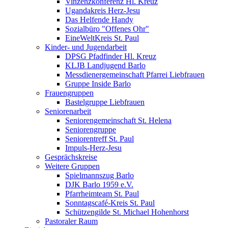
Vinzenzkonferenz Hl. Kreuz
Ugandakreis Herz-Jesu
Das Helfende Handy
Sozialbüro "Offenes Ohr"
EineWeltKreis St. Paul
Kinder- und Jugendarbeit
DPSG Pfadfinder Hl. Kreuz
KLJB Landjugend Barlo
Messdienergemeinschaft Pfarrei Liebfrauen
Gruppe Inside Barlo
Frauengruppen
Bastelgruppe Liebfrauen
Seniorenarbeit
Seniorengemeinschaft St. Helena
Seniorengruppe
Seniorentreff St. Paul
Impuls-Herz-Jesu
Gesprächskreise
Weitere Gruppen
Spielmannszug Barlo
DJK Barlo 1959 e.V.
Pfarrheimteam St. Paul
Sonntagscafé-Kreis St. Paul
Schützengilde St. Michael Hohenhorst
Pastoraler Raum