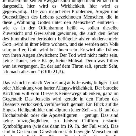
Jerusalem mit seinen Ewigkeitshoffnungen nicht einfach nur
dargestellt, hier wird es Wirklichkeit, hier wird es
gegenwärtig.. Die von mancherlei Problemen, Sorgen und
Querschlägen des Lebens gezeichneten Menschen, die in
diese „Wohnung Gottes unter den Menschen“ eintreten –
wie es in der Offenbarung heißt –, sollen dieselbe
Zuversicht und Gewissheit gewinnen, die auch den Seher
des himmlischen Jerusalem beflügelte als er niederschrieb:
Gott „wird in ihrer Mitte wohnen, und sie werden sein Volk
sein; und er, Gott, wird bei ihnen sein. Er wird alle Tränen
von ihren Augen abwischen: Der Tod wird nicht mehr sein,
keine Trauer, keine Klage, keine Mühsal. Denn was früher
war, ist vergangen. Er, der auf dem Thron saß, sprach: Seht,
ich mach alles neu“ (Offb 21,3).
Das ist nicht einfach Vertröstung aufs Jenseits, billiger Trost
oder Ablenkung von harter Alltagswirklichkeit. Der barocke
Kirchbau will vom Diesseits keineswegs ablenken, ganz im
Gegenteil: Das Jenseits wird gerade in den Farben des
Diesseits verlockend, verführerisch gemalt. Ein Blick auf die
Engel-, Heiligenbilder und -figuren jener Zeit – z. B. auf das
Hochaltarbild oder die Apostelfiguren – genügt. Das sind
keine unzugänglichen, zu bloßen Chiffren erstarrte
Symbolfiguren (wie das dann im 19. Jh. der Fall wird). Das
sind in Gesten und Gewändern stark bewegte Menschen mit