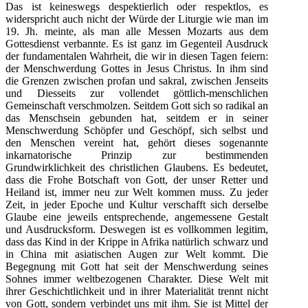
Das ist keineswegs despektierlich oder respektlos, es
widerspricht auch nicht der Würde der Liturgie wie man im
19. Jh. meinte, als man alle Messen Mozarts aus dem
Gottesdienst verbannte. Es ist ganz im Gegenteil Ausdruck
der fundamentalen Wahrheit, die wir in diesen Tagen feiern:
der Menschwerdung Gottes in Jesus Christus. In ihm sind
die Grenzen zwischen profan und sakral, zwischen Jenseits
und Diesseits zur vollendet göttlich-menschlichen
Gemeinschaft verschmolzen. Seitdem Gott sich so radikal an
das Menschsein gebunden hat, seitdem er in seiner
Menschwerdung Schöpfer und Geschöpf, sich selbst und
den Menschen vereint hat, gehört dieses sogenannte
inkarnatorische Prinzip zur bestimmenden
Grundwirklichkeit des christlichen Glaubens. Es bedeutet,
dass die Frohe Botschaft von Gott, der unser Retter und
Heiland ist, immer neu zur Welt kommen muss. Zu jeder
Zeit, in jeder Epoche und Kultur verschafft sich derselbe
Glaube eine jeweils entsprechende, angemessene Gestalt
und Ausdrucksform. Deswegen ist es vollkommen legitim,
dass das Kind in der Krippe in Afrika natürlich schwarz und
in China mit asiatischen Augen zur Welt kommt. Die
Begegnung mit Gott hat seit der Menschwerdung seines
Sohnes immer weltbezogenen Charakter. Diese Welt mit
ihrer Geschichtlichkeit und in ihrer Materialität trennt nicht
von Gott, sondern verbindet uns mit ihm. Sie ist Mittel der