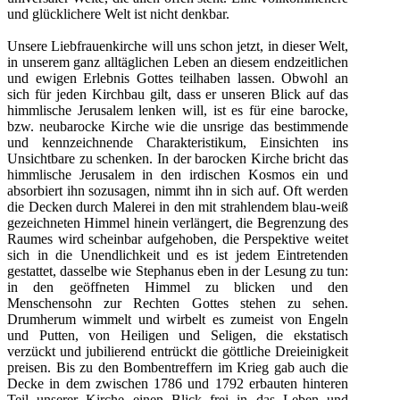
und glücklichere Welt ist nicht denkbar.
Unsere Liebfrauenkirche will uns schon jetzt, in dieser Welt,
in unserem ganz alltäglichen Leben an diesem endzeitlichen
und ewigen Erlebnis Gottes teilhaben lassen. Obwohl an
sich für jeden Kirchbau gilt, dass er unseren Blick auf das
himmlische Jerusalem lenken will, ist es für eine barocke,
bzw. neubarocke Kirche wie die unsrige das bestimmende
und kennzeichnende Charakteristikum, Einsichten ins
Unsichtbare zu schenken. In der barocken Kirche bricht das
himmlische Jerusalem in den irdischen Kosmos ein und
absorbiert ihn sozusagen, nimmt ihn in sich auf. Oft werden
die Decken durch Malerei in den mit strahlendem blau-weiß
gezeichneten Himmel hinein verlängert, die Begrenzung des
Raumes wird scheinbar aufgehoben, die Perspektive weitet
sich in die Unendlichkeit und es ist jedem Eintretenden
gestattet, dasselbe wie Stephanus eben in der Lesung zu tun:
in den geöffneten Himmel zu blicken und den
Menschensohn zur Rechten Gottes stehen zu sehen.
Drumherum wimmelt und wirbelt es zumeist von Engeln
und Putten, von Heiligen und Seligen, die ekstatisch
verzückt und jubilierend entrückt die göttliche Dreieinigkeit
preisen. Bis zu den Bombentreffern im Krieg gab auch die
Decke in dem zwischen 1786 und 1792 erbauten hinteren
Teil unserer Kirche einen Blick frei in das Leben und