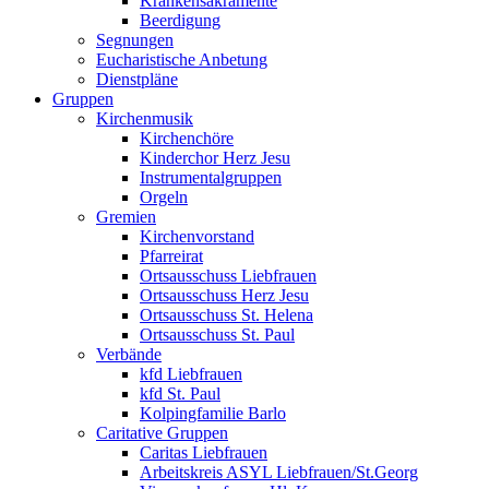
Krankensakramente
Beerdigung
Segnungen
Eucharistische Anbetung
Dienstpläne
Gruppen
Kirchenmusik
Kirchenchöre
Kinderchor Herz Jesu
Instrumentalgruppen
Orgeln
Gremien
Kirchenvorstand
Pfarreirat
Ortsausschuss Liebfrauen
Ortsausschuss Herz Jesu
Ortsausschuss St. Helena
Ortsausschuss St. Paul
Verbände
kfd Liebfrauen
kfd St. Paul
Kolpingfamilie Barlo
Caritative Gruppen
Caritas Liebfrauen
Arbeitskreis ASYL Liebfrauen/St.Georg