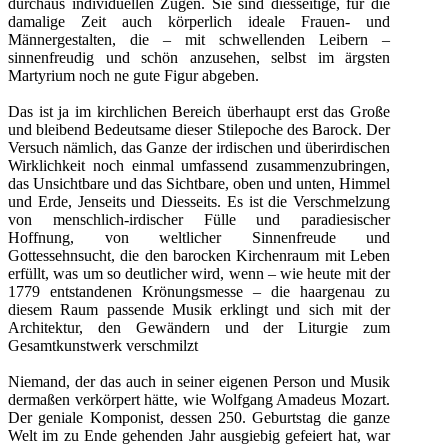
durchaus individuellen Zügen. Sie sind diesseitige, für die
damalige Zeit auch körperlich ideale Frauen- und
Männergestalten, die – mit schwellenden Leibern –
sinnenfreudig und schön anzusehen, selbst im ärgsten
Martyrium noch ne gute Figur abgeben.
Das ist ja im kirchlichen Bereich überhaupt erst das Große
und bleibend Bedeutsame dieser Stilepoche des Barock. Der
Versuch nämlich, das Ganze der irdischen und überirdischen
Wirklichkeit noch einmal umfassend zusammenzubringen,
das Unsichtbare und das Sichtbare, oben und unten, Himmel
und Erde, Jenseits und Diesseits. Es ist die Verschmelzung
von menschlich-irdischer Fülle und paradiesischer
Hoffnung, von weltlicher Sinnenfreude und
Gottessehnsucht, die den barocken Kirchenraum mit Leben
erfüllt, was um so deutlicher wird, wenn – wie heute mit der
1779 entstandenen Krönungsmesse – die haargenau zu
diesem Raum passende Musik erklingt und sich mit der
Architektur, den Gewändern und der Liturgie zum
Gesamtkunstwerk verschmilzt
Niemand, der das auch in seiner eigenen Person und Musik
dermaßen verkörpert hätte, wie Wolfgang Amadeus Mozart.
Der geniale Komponist, dessen 250. Geburtstag die ganze
Welt im zu Ende gehenden Jahr ausgiebig gefeiert hat, war