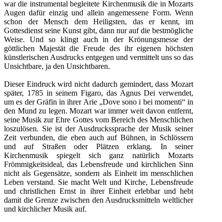
war die instrumental begleitete Kirchenmusik die in Mozarts
Augen dafür einzig und allein angemessene Form. Wenn
schon der Mensch dem Heiligsten, das er kennt, im
Gottesdienst seine Kunst gibt, dann nur auf die bestmögliche
Weise. Und so klingt auch in der Krönungsmesse der
göttlichen Majestät die Freude des ihr eigenen höchsten
künstlerischen Ausdrucks entgegen und vermittelt uns so das
Unsichtbare, ja den Unsichtbaren.
Dieser Eindruck wird nicht dadurch gemindert, dass Mozart
später, 1785 in seinem Figaro, das Agnus Dei verwendet,
um es der Gräfin in ihrer Arie „Dove sono i bei momenti“ in
den Mund zu legen. Mozart war immer weit davon entfernt,
seine Musik zur Ehre Gottes vom Bereich des Menschlichen
loszulösen. Sie ist der Ausdruckssprache der Musik seiner
Zeit verbunden, die eben auch auf Bühnen, in Schlössern
und auf Straßen oder Plätzen erklang. In seiner
Kirchenmusik spiegelt sich ganz natürlich Mozarts
Frömmigkeitsideal, das Lebensfreude und kirchlichen Sinn
nicht als Gegensätze, sondern als Einheit im menschlichen
Leben verstand. Sie macht Welt und Kirche, Lebensfreude
und christlichen Ernst in ihrer Einheit erlebbar und hebt
damit die Grenze zwischen den Ausdrucksmitteln weltlicher
und kirchlicher Musik auf.