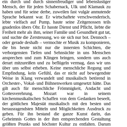
ein durch und durch sinnenfreudiger und lebenslustiger
Mensch, der für jeden Schabernack, Ulk und Klamauk zu
haben und für seine derbe, zuweilen fast vulgär anmutende
Sprache bekannt war. Er wirtschaftete verschwenderisch,
lebte vielfach auf Pump, haute seine Zeitgenossen teils
gnadenlos übers Ohr. Er hasste Dienst und Pflicht, liebte die
Freiheit mehr als ihm, seiner Familie und Gesundheit gut tat,
und suchte die Zerstreuung, wo sie sich nur bot. Dennoch –
oder gerade deshalb – vermochte er Musik zu komponieren,
die bis heute nicht nur die innersten Schichten, die
verborgensten Tiefen und Sehnsüchte in uns Menschen
ansprechen und zum Klingen bringen, sondern uns auch
derart mitzureißen und zu beflügeln vermag, dass wir uns
über uns selbst erheben. Keine menschliche Regung und
Empfindung, kein Gefühl, das er nicht auf bewegendste
Weise in Klang verwandelt und musikalisch betörend in
Orchester-, Vokal- und Bühnenwerken umgesetzt hätte. Das
gilt auch für menschliche Frömmigkeit, Andacht und
Gottesverehrung. Mozart war in seinem
kirchenmusikalischen Schaffen von dem Gedanken beseelt,
der göttlichen Majestät musikalisch mit den besten und
herausragendsten Mitteln und Möglichkeiten Ausdruck zu
geben. Für ihn bestand die ganze Kunst darin, das
Geheimnis Gottes in der ihm entsprechenden Gestaltung
größten Prunks und höchster Kultur zu entfalten. Darum