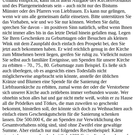
Umland entspricht, kann nicht allein Aufgabe des Kirchenvorstands
und des Pfarrgemeinderats sein – auch nicht nur des Bistums
Münster oder des Pfarrers von Liebfrauen. Es kann nur gelingen,
wenn wir uns alle gemeinsam dafür einsetzen. Bitte unterstützen Sie
das Vorhaben, wie und wo Sie nur können. Werben Sie dafür,
sprechen Sie davon – im positiven Sinn natürlich, selbst wenn Ihnen
nicht immer alles bis in das letzte Detail hinein gefallen mag. Legen
Sie Ihren Geschenken zu Geburtstagen oder Besuchen als kleinen
Wink mit dem Zaunpfahl doch einfach den Prospekt bei, den Sie
jetzt auch bekommen haben. Er wird reichlich genug in der Kirche
zum Mitnehmen bereit liegen, greifen Sie ruhig zu. Vielleicht nutzen
Sie selbst auch familiäre Ereignisse, um Spenden für unsere Kirche
zu erbitten – 70., 75., 80. Geburtstage zum Beispiel. Es ließe sich
auch überlegen, ob es angesichts eines Todesfalls nicht
möglicherweise angebracht sein könnte, anstelle der üblichen
Kränze und Blumen eine Spende für die Sanierung der
Liebfrauenkirche zu erbitten, zumal wenn der oder die Verstorbene
sich unserer Kirche auch zeitlebens immer verbunden wusste. Wer
ohnehin schon alles hat und gar nicht mehr weiß, wohin er zu Hause
all die Prödelkes und Tötkes, die man zuweilen so geschenkt
bekommt, hinstellen soll, der könnte sich doch zu Weihnachten auch
einfach einen Geschenkgutschein für die Sanierung schenken
lassen. Die 500.000 €, die an Spenden zur Verwirklichung des
Gesamtvorhabens nötig sind, sind ohne Zweifel eine gewaltige
Summe. Aber einfach nur mal folgendes Rechenbeispiel: Käme