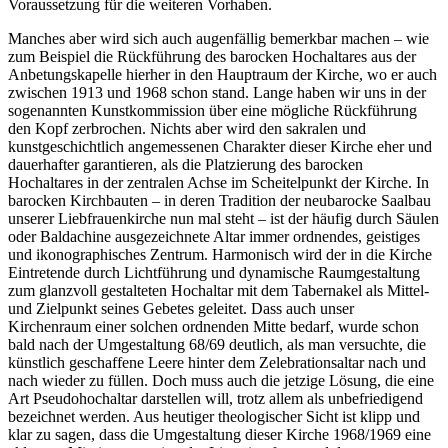
Voraussetzung für die weiteren Vorhaben.
Manches aber wird sich auch augenfällig bemerkbar machen – wie
zum Beispiel die Rückführung des barocken Hochaltares aus der
Anbetungskapelle hierher in den Hauptraum der Kirche, wo er auch
zwischen 1913 und 1968 schon stand. Lange haben wir uns in der
sogenannten Kunstkommission über eine mögliche Rückführung
den Kopf zerbrochen. Nichts aber wird den sakralen und
kunstgeschichtlich angemessenen Charakter dieser Kirche eher und
dauerhafter garantieren, als die Platzierung des barocken
Hochaltares in der zentralen Achse im Scheitelpunkt der Kirche. In
barocken Kirchbauten – in deren Tradition der neubarocke Saalbau
unserer Liebfrauenkirche nun mal steht – ist der häufig durch Säulen
oder Baldachine ausgezeichnete Altar immer ordnendes, geistiges
und ikonographisches Zentrum. Harmonisch wird der in die Kirche
Eintretende durch Lichtführung und dynamische Raumgestaltung
zum glanzvoll gestalteten Hochaltar mit dem Tabernakel als Mittel-
und Zielpunkt seines Gebetes geleitet. Dass auch unser
Kirchenraum einer solchen ordnenden Mitte bedarf, wurde schon
bald nach der Umgestaltung 68/69 deutlich, als man versuchte, die
künstlich geschaffene Leere hinter dem Zelebrationsaltar nach und
nach wieder zu füllen. Doch muss auch die jetzige Lösung, die eine
Art Pseudohochaltar darstellen will, trotz allem als unbefriedigend
bezeichnet werden. Aus heutiger theologischer Sicht ist klipp und
klar zu sagen, dass die Umgestaltung dieser Kirche 1968/1969 eine