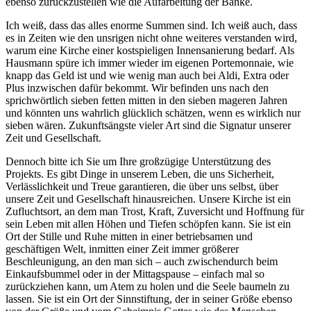
ebenso zurückzustellen wie die Aufarbeitung der Bänke.
Ich weiß, dass das alles enorme Summen sind. Ich weiß auch, dass
es in Zeiten wie den unsrigen nicht ohne weiteres verstanden wird,
warum eine Kirche einer kostspieligen Innensanierung bedarf. Als
Hausmann spüre ich immer wieder im eigenen Portemonnaie, wie
knapp das Geld ist und wie wenig man auch bei Aldi, Extra oder
Plus inzwischen dafür bekommt. Wir befinden uns nach den
sprichwörtlich sieben fetten mitten in den sieben mageren Jahren
und könnten uns wahrlich glücklich schätzen, wenn es wirklich nur
sieben wären. Zukunftsängste vieler Art sind die Signatur unserer
Zeit und Gesellschaft.
Dennoch bitte ich Sie um Ihre großzügige Unterstützung des
Projekts. Es gibt Dinge in unserem Leben, die uns Sicherheit,
Verlässlichkeit und Treue garantieren, die über uns selbst, über
unsere Zeit und Gesellschaft hinausreichen. Unsere Kirche ist ein
Zufluchtsort, an dem man Trost, Kraft, Zuversicht und Hoffnung für
sein Leben mit allen Höhen und Tiefen schöpfen kann. Sie ist ein
Ort der Stille und Ruhe mitten in einer betriebsamen und
geschäftigen Welt, inmitten einer Zeit immer größerer
Beschleunigung, an den man sich – auch zwischendurch beim
Einkaufsbummel oder in der Mittagspause – einfach mal so
zurückziehen kann, um Atem zu holen und die Seele baumeln zu
lassen. Sie ist ein Ort der Sinnstiftung, der in seiner Größe ebenso