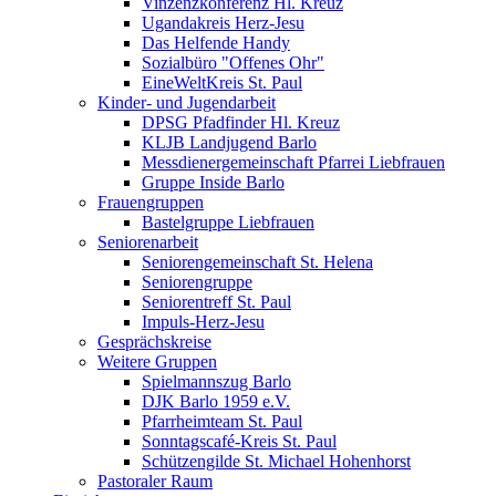
Vinzenzkonferenz Hl. Kreuz
Ugandakreis Herz-Jesu
Das Helfende Handy
Sozialbüro "Offenes Ohr"
EineWeltKreis St. Paul
Kinder- und Jugendarbeit
DPSG Pfadfinder Hl. Kreuz
KLJB Landjugend Barlo
Messdienergemeinschaft Pfarrei Liebfrauen
Gruppe Inside Barlo
Frauengruppen
Bastelgruppe Liebfrauen
Seniorenarbeit
Seniorengemeinschaft St. Helena
Seniorengruppe
Seniorentreff St. Paul
Impuls-Herz-Jesu
Gesprächskreise
Weitere Gruppen
Spielmannszug Barlo
DJK Barlo 1959 e.V.
Pfarrheimteam St. Paul
Sonntagscafé-Kreis St. Paul
Schützengilde St. Michael Hohenhorst
Pastoraler Raum