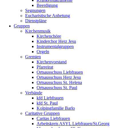
Krankensakramente
Beerdigung
Segnungen
Eucharistische Anbetung
Dienstpläne
Gruppen
Kirchenmusik
Kirchenchöre
Kinderchor Herz Jesu
Instrumentalgruppen
Orgeln
Gremien
Kirchenvorstand
Pfarreirat
Ortsausschuss Liebfrauen
Ortsausschuss Herz Jesu
Ortsausschuss St. Helena
Ortsausschuss St. Paul
Verbände
kfd Liebfrauen
kfd St. Paul
Kolpingfamilie Barlo
Caritative Gruppen
Caritas Liebfrauen
Arbeitskreis ASYL Liebfrauen/St.Georg