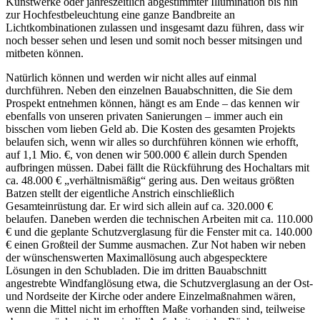
Kunstwerke oder jahreszeitlich abgestimmter Illumination bis hin
zur Hochfestbeleuchtung eine ganze Bandbreite an
Lichtkombinationen zulassen und insgesamt dazu führen, dass wir
noch besser sehen und lesen und somit noch besser mitsingen und
mitbeten können.
Natürlich können und werden wir nicht alles auf einmal
durchführen. Neben den einzelnen Bauabschnitten, die Sie dem
Prospekt entnehmen können, hängt es am Ende – das kennen wir
ebenfalls von unseren privaten Sanierungen – immer auch ein
bisschen vom lieben Geld ab. Die Kosten des gesamten Projekts
belaufen sich, wenn wir alles so durchführen können wie erhofft,
auf 1,1 Mio. €, von denen wir 500.000 € allein durch Spenden
aufbringen müssen. Dabei fällt die Rückführung des Hochaltars mit
ca. 48.000 € „verhältnismäßig“ gering aus. Den weitaus größten
Batzen stellt der eigentliche Anstrich einschließlich
Gesamteinrüstung dar. Er wird sich allein auf ca. 320.000 €
belaufen. Daneben werden die technischen Arbeiten mit ca. 110.000
€ und die geplante Schutzverglasung für die Fenster mit ca. 140.000
€ einen Großteil der Summe ausmachen. Zur Not haben wir neben
der wünschenswerten Maximallösung auch abgespecktere
Lösungen in den Schubladen. Die im dritten Bauabschnitt
angestrebte Windfanglösung etwa, die Schutzverglasung an der Ost-
und Nordseite der Kirche oder andere Einzelmaßnahmen wären,
wenn die Mittel nicht im erhofften Maße vorhanden sind, teilweise