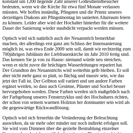
konstant um 1200 liegende Zahl unserer Gottesdienstbesucher
bedeuten, wenn wir die Kirche für etwa fünf Monate verlassen
müssten. Wir hoffen inständig, Pfingsten und die Primiz unseres
derzeitigen Diakons am Pfingstmontag im sanierten Altarraum feiern
zu können. Leider aber wird der Hochalter hinterher für die weitere
Dauer der Sanierung wieder staubdicht verpackt werden müssen.
Optisch wird sich natürlich auch der Neuanstrich bemerkbar
machen, der allerdings erst ganz am Schluss der Innensanierung
möglich ist, was etwa Ende 2009 sein soll, damit wir rechtzeitig zum
700jährigen Jubiläum der Liebfrauenkirche im Jahr 2010 fertig sind.
Das kennen Sie ja von zu Hause: niemand würde neu streichen,
wenn er nicht zuvor die brüchigen Wasserleitungen repariert hat.
Der Grundton des Neuanstrichs wird weiterhin gelb bleiben. Er soll
aber nicht mehr ganz so platt, so flächig und massiv sein, wie das
jetzt der Fall ist. Der Gelbton soll variiert und um andere Farben
ergänzt werden, so dass auch Gesimse, Pilaster und Sockel besser
hervorgehoben werden. Diese Farben werden sich maßgeblich nach
der Farbgebung unseres Fensterzyklus und des Hochaltares richten,
der schon von seinem warmen Holzton her dominanter sein wird als
die gegenwärtige Rückwandlösung.
Optisch wird sich fernerhin die Veränderung der Beleuchtung
auswirken, da sie mehr oder minder nur noch indirekt erfolgen soll.
Sie wird vom Dimmen über die gezielte Bestrahlung einzelner