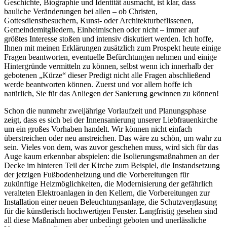
Geschichte, Biographie und Identität ausmacht, ist klar, dass
bauliche Veränderungen bei allen – ob Christen,
Gottesdienstbesuchern, Kunst- oder Architekturbeflissenen,
Gemeindemitgliedern, Einheimischen oder nicht – immer auf
größtes Interesse stoßen und intensiv diskutiert werden. Ich hoffe,
Ihnen mit meinen Erklärungen zusätzlich zum Prospekt heute einige
Fragen beantworten, eventuelle Befürchtungen nehmen und einige
Hintergründe vermitteln zu können, selbst wenn ich innerhalb der
gebotenen „Kürze“ dieser Predigt nicht alle Fragen abschließend
werde beantworten können. Zuerst und vor allem hoffe ich
natürlich, Sie für das Anliegen der Sanierung gewinnen zu können!
Schon die nunmehr zweijährige Vorlaufzeit und Planungsphase
zeigt, dass es sich bei der Innensanierung unserer Liebfrauenkirche
um ein großes Vorhaben handelt. Wir können nicht einfach
überstreichen oder neu anstreichen. Das wäre zu schön, um wahr zu
sein. Vieles von dem, was zuvor geschehen muss, wird sich für das
Auge kaum erkennbar abspielen: die Isolierungsmaßnahmen an der
Decke im hinteren Teil der Kirche zum Beispiel, die Instandsetzung
der jetzigen Fußbodenheizung und die Vorbereitungen für
zukünftige Heizmöglichkeiten, die Modernisierung der gefährlich
veralteten Elektroanlagen in den Kellern, die Vorbereitungen zur
Installation einer neuen Beleuchtungsanlage, die Schutzverglasung
für die künstlerisch hochwertigen Fenster. Langfristig gesehen sind
all diese Maßnahmen aber unbedingt geboten und unerlässliche