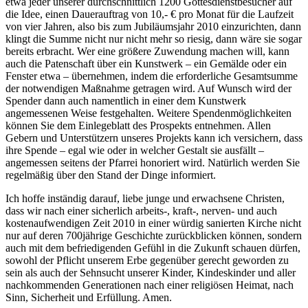
etwa jeder unserer durchschnittlich 1200 Gottesdienstbesucher auf
die Idee, einen Dauerauftrag von 10,- € pro Monat für die Laufzeit
von vier Jahren, also bis zum Jubiläumsjahr 2010 einzurichten, dann
klingt die Summe nicht nur nicht mehr so riesig, dann wäre sie sogar
bereits erbracht. Wer eine größere Zuwendung machen will, kann
auch die Patenschaft über ein Kunstwerk – ein Gemälde oder ein
Fenster etwa – übernehmen, indem die erforderliche Gesamtsumme
der notwendigen Maßnahme getragen wird. Auf Wunsch wird der
Spender dann auch namentlich in einer dem Kunstwerk
angemessenen Weise festgehalten. Weitere Spendenmöglichkeiten
können Sie dem Einlegeblatt des Prospekts entnehmen. Allen
Gebern und Unterstützern unseres Projekts kann ich versichern, dass
ihre Spende – egal wie oder in welcher Gestalt sie ausfällt –
angemessen seitens der Pfarrei honoriert wird. Natürlich werden Sie
regelmäßig über den Stand der Dinge informiert.
Ich hoffe inständig darauf, liebe junge und erwachsene Christen,
dass wir nach einer sicherlich arbeits-, kraft-, nerven- und auch
kostenaufwendigen Zeit 2010 in einer würdig sanierten Kirche nicht
nur auf deren 700jährige Geschichte zurückblicken können, sondern
auch mit dem befriedigenden Gefühl in die Zukunft schauen dürfen,
sowohl der Pflicht unserem Erbe gegenüber gerecht geworden zu
sein als auch der Sehnsucht unserer Kinder, Kindeskinder und aller
nachkommenden Generationen nach einer religiösen Heimat, nach
Sinn, Sicherheit und Erfüllung. Amen.