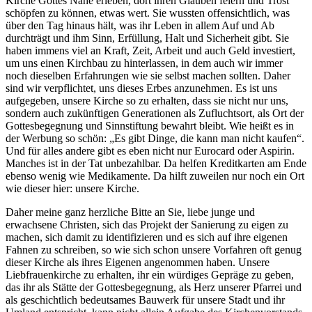
Kirche Gottes Nähe erleben, dort ihren Glauben feiern und Trost
schöpfen zu können, etwas wert. Sie wussten offensichtlich, was
über den Tag hinaus hält, was ihr Leben in allem Auf und Ab
durchträgt und ihm Sinn, Erfüllung, Halt und Sicherheit gibt. Sie
haben immens viel an Kraft, Zeit, Arbeit und auch Geld investiert,
um uns einen Kirchbau zu hinterlassen, in dem auch wir immer
noch dieselben Erfahrungen wie sie selbst machen sollten. Daher
sind wir verpflichtet, uns dieses Erbes anzunehmen. Es ist uns
aufgegeben, unsere Kirche so zu erhalten, dass sie nicht nur uns,
sondern auch zukünftigen Generationen als Zufluchtsort, als Ort der
Gottesbegegnung und Sinnstiftung bewahrt bleibt. Wie heißt es in
der Werbung so schön: „Es gibt Dinge, die kann man nicht kaufen“.
Und für alles andere gibt es eben nicht nur Eurocard oder Aspirin.
Manches ist in der Tat unbezahlbar. Da helfen Kreditkarten am Ende
ebenso wenig wie Medikamente. Da hilft zuweilen nur noch ein Ort
wie dieser hier: unsere Kirche.
Daher meine ganz herzliche Bitte an Sie, liebe junge und
erwachsene Christen, sich das Projekt der Sanierung zu eigen zu
machen, sich damit zu identifizieren und es sich auf ihre eigenen
Fahnen zu schreiben, so wie sich schon unsere Vorfahren oft genug
dieser Kirche als ihres Eigenen angenommen haben. Unsere
Liebfrauenkirche zu erhalten, ihr ein würdiges Gepräge zu geben,
das ihr als Stätte der Gottesbegegnung, als Herz unserer Pfarrei und
als geschichtlich bedeutsames Bauwerk für unsere Stadt und ihr