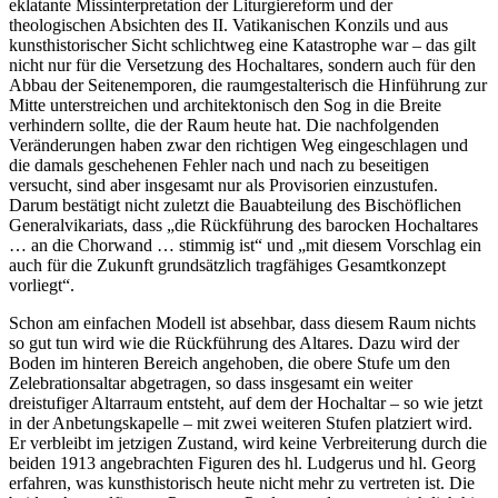
eklatante Missinterpretation der Liturgiereform und der
theologischen Absichten des II. Vatikanischen Konzils und aus
kunsthistorischer Sicht schlichtweg eine Katastrophe war – das gilt
nicht nur für die Versetzung des Hochaltares, sondern auch für den
Abbau der Seitenemporen, die raumgestalterisch die Hinführung zur
Mitte unterstreichen und architektonisch den Sog in die Breite
verhindern sollte, die der Raum heute hat. Die nachfolgenden
Veränderungen haben zwar den richtigen Weg eingeschlagen und
die damals geschehenen Fehler nach und nach zu beseitigen
versucht, sind aber insgesamt nur als Provisorien einzustufen.
Darum bestätigt nicht zuletzt die Bauabteilung des Bischöflichen
Generalvikariats, dass „die Rückführung des barocken Hochaltares
… an die Chorwand … stimmig ist“ und „mit diesem Vorschlag ein
auch für die Zukunft grundsätzlich tragfähiges Gesamtkonzept
vorliegt“.
Schon am einfachen Modell ist absehbar, dass diesem Raum nichts
so gut tun wird wie die Rückführung des Altares. Dazu wird der
Boden im hinteren Bereich angehoben, die obere Stufe um den
Zelebrationsaltar abgetragen, so dass insgesamt ein weiter
dreistufiger Altarraum entsteht, auf dem der Hochaltar – so wie jetzt
in der Anbetungskapelle – mit zwei weiteren Stufen platziert wird.
Er verbleibt im jetzigen Zustand, wird keine Verbreiterung durch die
beiden 1913 angebrachten Figuren des hl. Ludgerus und hl. Georg
erfahren, was kunsthistorisch heute nicht mehr zu vertreten ist. Die