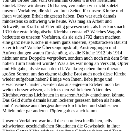
von der Größe und vom Geheimnis Gottes wie des Menschen
kündet. Dass wir diesen Ort haben, verdanken wir nicht zuletzt
unseren Vorfahren, die sich zu ihren Zeiten für unsere Kirche und
ihren würdigen Erhalt eingesetzt haben. Das war auch damals
mindestens so schwierig wie heute. Was mag an Arbeit und
Schweiß, an Kraft und Eifer nötig gewesen sein, als hier kurz nach
1310 der erste frühgotische Kirchbau entstand? Welches Wagnis
bedeutete es unseren Vorfahren, als sie sich 1792 daran machten,
eine ganz neue Kirche in einem ganz anderen, spätbarocken Baustil
zu errichten? Welche Überzeugungskraft, Anstrengungen und
Aufwendungen waren für sie nötig, als die Kirche 1912 bis 1914
nicht nur ums Doppelte vergrößert, sondern auch noch mit dem 54m
hohen Turm flankiert wurde? Was alles war nötig an Verzicht, Opfer
und Hingabe, als sie nach dem II. Weltkrieg neben ihren überaus
großen Sorgen um das eigene tägliche Brot auch noch diese Kirche
wieder aufgebaut haben? Einige von Ihnen, liebe junge und
erwachsene Christen, werden das aus eigenem Erleben noch bei
weitem besser wissen, als ich es den zahlreichen Akten des
Kirchbauvereins Liebfrauen in unserem Archiv entnehmen könnte.
Das Geld dürfte damals kaum lockerer gesessen haben als heute,
und Zuschüsse aus übergeordneten kirchlichen und städtischen
Mitteln oder gar anderen Töpfen gab es auch kaum.
Unseren Vorfahren war in all diesen unterschiedlichen, teils
schwierigen geschichtlichen Situationen die Gewissheit, in ihrer