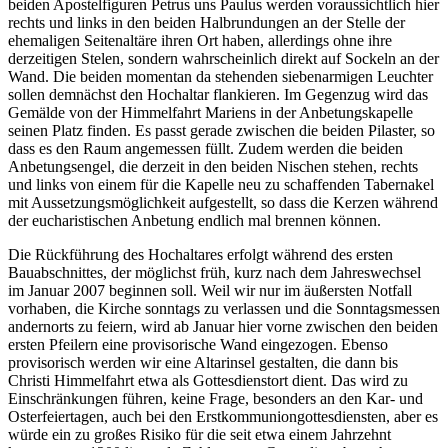
beiden Apostelfiguren Petrus uns Paulus werden voraussichtlich hier
rechts und links in den beiden Halbrundungen an der Stelle der
ehemaligen Seitenaltäre ihren Ort haben, allerdings ohne ihre
derzeitigen Stelen, sondern wahrscheinlich direkt auf Sockeln an der
Wand. Die beiden momentan da stehenden siebenarmigen Leuchter
sollen demnächst den Hochaltar flankieren. Im Gegenzug wird das
Gemälde von der Himmelfahrt Mariens in der Anbetungskapelle
seinen Platz finden. Es passt gerade zwischen die beiden Pilaster, so
dass es den Raum angemessen füllt. Zudem werden die beiden
Anbetungsengel, die derzeit in den beiden Nischen stehen, rechts
und links von einem für die Kapelle neu zu schaffenden Tabernakel
mit Aussetzungsmöglichkeit aufgestellt, so dass die Kerzen während
der eucharistischen Anbetung endlich mal brennen können.
Die Rückführung des Hochaltares erfolgt während des ersten
Bauabschnittes, der möglichst früh, kurz nach dem Jahreswechsel
im Januar 2007 beginnen soll. Weil wir nur im äußersten Notfall
vorhaben, die Kirche sonntags zu verlassen und die Sonntagsmessen
andernorts zu feiern, wird ab Januar hier vorne zwischen den beiden
ersten Pfeilern eine provisorische Wand eingezogen. Ebenso
provisorisch werden wir eine Altarinsel gestalten, die dann bis
Christi Himmelfahrt etwa als Gottesdienstort dient. Das wird zu
Einschränkungen führen, keine Frage, besonders an den Kar- und
Osterfeiertagen, auch bei den Erstkommuniongottesdiensten, aber es
würde ein zu großes Risiko für die seit etwa einem Jahrzehnt