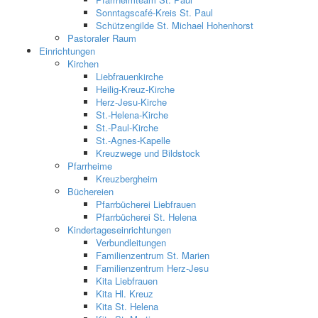
Sonntagscafé-Kreis St. Paul
Schützengilde St. Michael Hohenhorst
Pastoraler Raum
Einrichtungen
Kirchen
Liebfrauenkirche
Heilig-Kreuz-Kirche
Herz-Jesu-Kirche
St.-Helena-Kirche
St.-Paul-Kirche
St.-Agnes-Kapelle
Kreuzwege und Bildstock
Pfarrheime
Kreuzbergheim
Büchereien
Pfarrbücherei Liebfrauen
Pfarrbücherei St. Helena
Kindertageseinrichtungen
Verbundleitungen
Familienzentrum St. Marien
Familienzentrum Herz-Jesu
Kita Liebfrauen
Kita Hl. Kreuz
Kita St. Helena