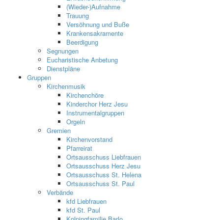
(Wieder-)Aufnahme
Trauung
Versöhnung und Buße
Krankensakramente
Beerdigung
Segnungen
Eucharistische Anbetung
Dienstpläne
Gruppen
Kirchenmusik
Kirchenchöre
Kinderchor Herz Jesu
Instrumentalgruppen
Orgeln
Gremien
Kirchenvorstand
Pfarreirat
Ortsausschuss Liebfrauen
Ortsausschuss Herz Jesu
Ortsausschuss St. Helena
Ortsausschuss St. Paul
Verbände
kfd Liebfrauen
kfd St. Paul
Kolpingfamilie Barlo