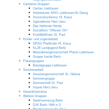
Caritative Gruppen
Caritas Liebfrauen
Arbeitskreis ASYL Liebfrauen/St.Georg
Vinzenzkonferenz Hl. Kreuz
Ugandakreis Herz-Jesu
Das Helfende Handy
Sozialbüro "Offenes Ohr"
EineWeltKreis St. Paul
Kinder- und Jugendarbeit
DPSG Pfadfinder Hl. Kreuz
KLJB Landjugend Barlo
Messdienergemeinschaft Pfarrei Liebfrauen
Gruppe Inside Barlo
Frauengruppen
Bastelgruppe Liebfrauen
Seniorenarbeit
Seniorengemeinschaft St. Helena
Seniorengruppe
Seniorentreff St. Paul
Impuls-Herz-Jesu
Gesprächskreise
Weitere Gruppen
Spielmannszug Barlo
DJK Barlo 1959 e.V.
Pfarrheimteam St. Paul