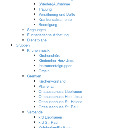
(Wieder-)Aufnahme
Trauung
Versöhnung und Buße
Krankensakramente
Beerdigung
Segnungen
Eucharistische Anbetung
Dienstpläne
Gruppen
Kirchenmusik
Kirchenchöre
Kinderchor Herz Jesu
Instrumentalgruppen
Orgeln
Gremien
Kirchenvorstand
Pfarreirat
Ortsausschuss Liebfrauen
Ortsausschuss Herz Jesu
Ortsausschuss St. Helena
Ortsausschuss St. Paul
Verbände
kfd Liebfrauen
kfd St. Paul
Kolpingfamilie Barlo