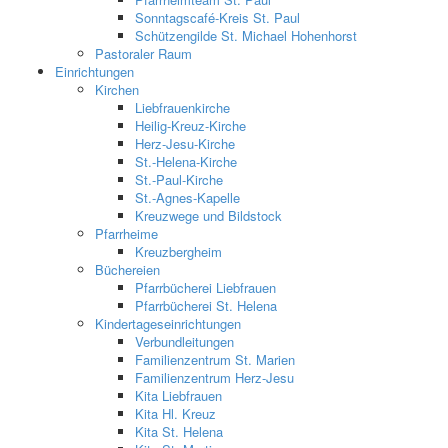
Sonntagscafé-Kreis St. Paul
Schützengilde St. Michael Hohenhorst
Pastoraler Raum
Einrichtungen
Kirchen
Liebfrauenkirche
Heilig-Kreuz-Kirche
Herz-Jesu-Kirche
St.-Helena-Kirche
St.-Paul-Kirche
St.-Agnes-Kapelle
Kreuzwege und Bildstock
Pfarrheime
Kreuzbergheim
Büchereien
Pfarrbücherei Liebfrauen
Pfarrbücherei St. Helena
Kindertageseinrichtungen
Verbundleitungen
Familienzentrum St. Marien
Familienzentrum Herz-Jesu
Kita Liebfrauen
Kita Hl. Kreuz
Kita St. Helena