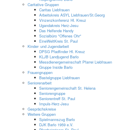
Caritative Gruppen
Caritas Liebfrauen
Arbeitskreis ASYL Liebfrauen/St.Georg
Vinzenzkonferenz Hl. Kreuz
Ugandakreis Herz-Jesu
Das Helfende Handy
Sozialbüro "Offenes Ohr"
EineWeltKreis St. Paul
Kinder- und Jugendarbeit
DPSG Pfadfinder Hl. Kreuz
KLJB Landjugend Barlo
Messdienergemeinschaft Pfarrei Liebfrauen
Gruppe Inside Barlo
Frauengruppen
Bastelgruppe Liebfrauen
Seniorenarbeit
Seniorengemeinschaft St. Helena
Seniorengruppe
Seniorentreff St. Paul
Impuls-Herz-Jesu
Gesprächskreise
Weitere Gruppen
Spielmannszug Barlo
DJK Barlo 1959 e.V.
Pfarrheimteam St. Paul