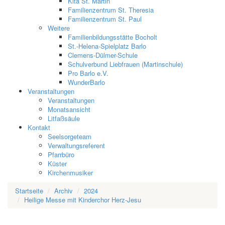
Kita St. Martin
Familienzentrum St. Theresia
Familienzentrum St. Paul
Weitere
Familienbildungsstätte Bocholt
St.-Helena-Spielplatz Barlo
Clemens-Dülmer-Schule
Schulverbund Liebfrauen (Martinschule)
Pro Barlo e.V.
WunderBarlo
Veranstaltungen
Veranstaltungen
Monatsansicht
Litfaßsäule
Kontakt
Seelsorgeteam
Verwaltungsreferent
Pfarrbüro
Küster
Kirchenmusiker
Startseite
Archiv
2024
Heilige Messe mit Kinderchor Herz-Jesu