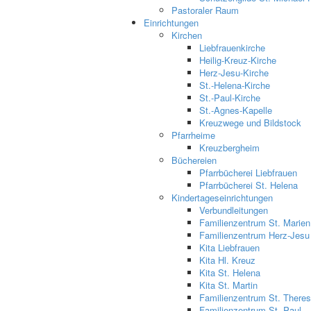
Pastoraler Raum
Einrichtungen
Kirchen
Liebfrauenkirche
Heilig-Kreuz-Kirche
Herz-Jesu-Kirche
St.-Helena-Kirche
St.-Paul-Kirche
St.-Agnes-Kapelle
Kreuzwege und Bildstock
Pfarrheime
Kreuzbergheim
Büchereien
Pfarrbücherei Liebfrauen
Pfarrbücherei St. Helena
Kindertageseinrichtungen
Verbundleitungen
Familienzentrum St. Marien
Familienzentrum Herz-Jesu
Kita Liebfrauen
Kita Hl. Kreuz
Kita St. Helena
Kita St. Martin
Familienzentrum St. Theres
Familienzentrum St. Paul