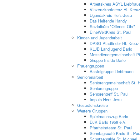
Arbeitskreis ASYL Liebfrau
Vinzenzkonferenz Hl. Kreu
Ugandakreis Herz-Jesu
Das Helfende Handy
Sozialbüro "Offenes Ohr"
EineWeltKreis St. Paul
Kinder- und Jugendarbeit
DPSG Pfadfinder Hl. Kreuz
KLJB Landjugend Barlo
Messdienergemeinschaft Pfa
Gruppe Inside Barlo
Frauengruppen
Bastelgruppe Liebfrauen
Seniorenarbeit
Seniorengemeinschaft St. 
Seniorengruppe
Seniorentreff St. Paul
Impuls-Herz-Jesu
Gesprächskreise
Weitere Gruppen
Spielmannszug Barlo
DJK Barlo 1959 e.V.
Pfarrheimteam St. Paul
Sonntagscafé-Kreis St. Pau
Schützengilde St. Michael 