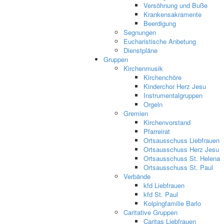
Versöhnung und Buße
Krankensakramente
Beerdigung
Segnungen
Eucharistische Anbetung
Dienstpläne
Gruppen
Kirchenmusik
Kirchenchöre
Kinderchor Herz Jesu
Instrumentalgruppen
Orgeln
Gremien
Kirchenvorstand
Pfarreirat
Ortsausschuss Liebfrauen
Ortsausschuss Herz Jesu
Ortsausschuss St. Helena
Ortsausschuss St. Paul
Verbände
kfd Liebfrauen
kfd St. Paul
Kolpingfamilie Barlo
Caritative Gruppen
Caritas Liebfrauen