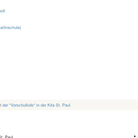
olt
artinschule)
 der "Vorschulkids" in der Kita St. Paul