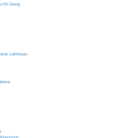
en/St.Georg
z
rrei Liebfrauen
Helena
l
Hohenhorst