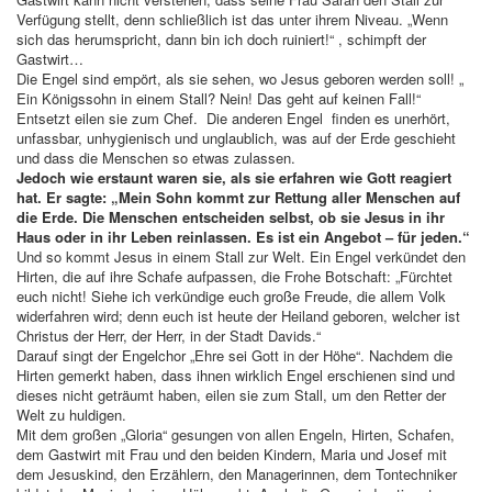
Verfügung stellt, denn schließlich ist das unter ihrem Niveau. „Wenn
sich das herumspricht, dann bin ich doch ruiniert!“ , schimpft der
Gastwirt…
Die Engel sind empört, als sie sehen, wo Jesus geboren werden soll! „
Ein Königssohn in einem Stall? Nein! Das geht auf keinen Fall!“
Entsetzt eilen sie zum Chef. Die anderen Engel finden es unerhört,
unfassbar, unhygienisch und unglaublich, was auf der Erde geschieht
und dass die Menschen so etwas zulassen.
Jedoch wie erstaunt waren sie, als sie erfahren wie Gott reagiert
hat. Er sagte: „Mein Sohn kommt zur Rettung aller Menschen auf
die Erde. Die Menschen entscheiden selbst, ob sie Jesus in ihr
Haus oder in ihr Leben reinlassen. Es ist ein Angebot – für jeden.“
Und so kommt Jesus in einem Stall zur Welt. Ein Engel verkündet den
Hirten, die auf ihre Schafe aufpassen, die Frohe Botschaft: „Fürchtet
euch nicht! Siehe ich verkündige euch große Freude, die allem Volk
widerfahren wird; denn euch ist heute der Heiland geboren, welcher ist
Christus der Herr, der Herr, in der Stadt Davids.“
Darauf singt der Engelchor „Ehre sei Gott in der Höhe“. Nachdem die
Hirten gemerkt haben, dass ihnen wirklich Engel erschienen sind und
dieses nicht geträumt haben, eilen sie zum Stall, um den Retter der
Welt zu huldigen.
Mit dem großen „Gloria“ gesungen von allen Engeln, Hirten, Schafen,
dem Gastwirt mit Frau und den beiden Kindern, Maria und Josef mit
dem Jesuskind, den Erzählern, den Managerinnen, dem Tontechniker