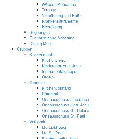
(Wieder-)Aufnahme
Trauung
Versöhnung und Buße
Krankensakramente
Beerdigung
Segnungen
Eucharistische Anbetung
Dienstpläne
Gruppen
Kirchenmusik
Kirchenchöre
Kinderchor Herz Jesu
Instrumentalgruppen
Orgeln
Gremien
Kirchenvorstand
Pfarreirat
Ortsausschuss Liebfrauen
Ortsausschuss Herz Jesu
Ortsausschuss St. Helena
Ortsausschuss St. Paul
Verbände
kfd Liebfrauen
kfd St. Paul
Kolpingfamilie Barlo