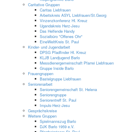
Caritative Gruppen
Caritas Liebfrauen
Arbeitskreis ASYL Liebfrauen/St.Georg
Vinzenzkonferenz Hl. Kreuz
Ugandakreis Herz-Jesu
Das Helfende Handy
Sozialbüro "Offenes Ohr"
EineWeltKreis St. Paul
Kinder- und Jugendarbeit
DPSG Pfadfinder Hl. Kreuz
KLJB Landjugend Barlo
Messdienergemeinschaft Pfarrei Liebfrauen
Gruppe Inside Barlo
Frauengruppen
Bastelgruppe Liebfrauen
Seniorenarbeit
Seniorengemeinschaft St. Helena
Seniorengruppe
Seniorentreff St. Paul
Impuls-Herz-Jesu
Gesprächskreise
Weitere Gruppen
Spielmannszug Barlo
DJK Barlo 1959 e.V.
Pfarrheimteam St. Paul