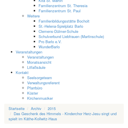
Kita St. Martin
Familienzentrum St. Theresia
Familienzentrum St. Paul
Weitere
Familienbildungsstätte Bocholt
St.-Helena-Spielplatz Barlo
Clemens-Dülmer-Schule
Schulverbund Liebfrauen (Martinschule)
Pro Barlo e.V.
WunderBarlo
Veranstaltungen
Veranstaltungen
Monatsansicht
Litfaßsäule
Kontakt
Seelsorgeteam
Verwaltungsreferent
Pfarrbüro
Küster
Kirchenmusiker
Startseite
Archiv
2015
Das Geschenk des Himmels - Kinderchor Herz-Jesu singt und
spielt im Käthe-Kollwitz-Haus