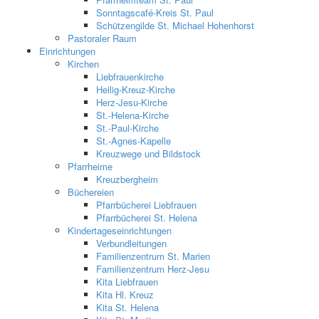
Sonntagscafé-Kreis St. Paul
Schützengilde St. Michael Hohenhorst
Pastoraler Raum
Einrichtungen
Kirchen
Liebfrauenkirche
Heilig-Kreuz-Kirche
Herz-Jesu-Kirche
St.-Helena-Kirche
St.-Paul-Kirche
St.-Agnes-Kapelle
Kreuzwege und Bildstock
Pfarrheime
Kreuzbergheim
Büchereien
Pfarrbücherei Liebfrauen
Pfarrbücherei St. Helena
Kindertageseinrichtungen
Verbundleitungen
Familienzentrum St. Marien
Familienzentrum Herz-Jesu
Kita Liebfrauen
Kita Hl. Kreuz
Kita St. Helena