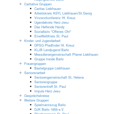
Caritative Gruppen
Caritas Liebfrauen
Arbeitskreis ASYL Liebfrauen/St.Georg
Vinzenzkonferenz Hl. Kreuz
Ugandakreis Herz-Jesu
Das Helfende Handy
Sozialbüro "Offenes Ohr"
EineWeltKreis St. Paul
Kinder- und Jugendarbeit
DPSG Pfadfinder Hl. Kreuz
KLJB Landjugend Barlo
Messdienergemeinschaft Pfarrei Liebfrauen
Gruppe Inside Barlo
Frauengruppen
Bastelgruppe Liebfrauen
Seniorenarbeit
Seniorengemeinschaft St. Helena
Seniorengruppe
Seniorentreff St. Paul
Impuls-Herz-Jesu
Gesprächskreise
Weitere Gruppen
Spielmannszug Barlo
DJK Barlo 1959 e.V.
Pfarrheimteam St. Paul