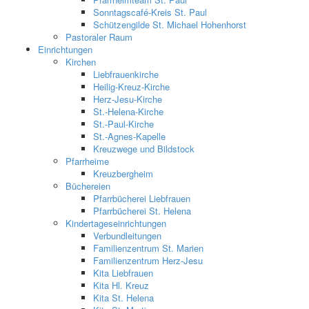
Sonntagscafé-Kreis St. Paul
Schützengilde St. Michael Hohenhorst
Pastoraler Raum
Einrichtungen
Kirchen
Liebfrauenkirche
Heilig-Kreuz-Kirche
Herz-Jesu-Kirche
St.-Helena-Kirche
St.-Paul-Kirche
St.-Agnes-Kapelle
Kreuzwege und Bildstock
Pfarrheime
Kreuzbergheim
Büchereien
Pfarrbücherei Liebfrauen
Pfarrbücherei St. Helena
Kindertageseinrichtungen
Verbundleitungen
Familienzentrum St. Marien
Familienzentrum Herz-Jesu
Kita Liebfrauen
Kita Hl. Kreuz
Kita St. Helena