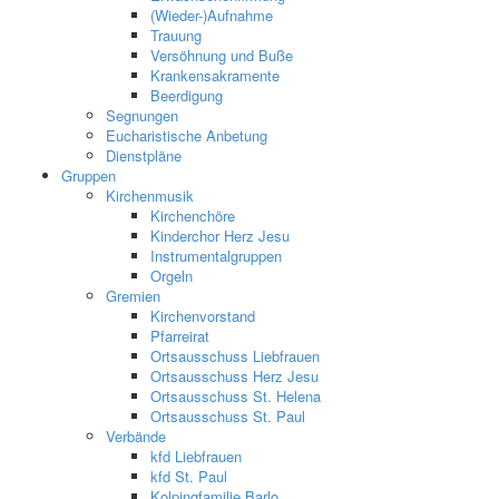
(Wieder-)Aufnahme
Trauung
Versöhnung und Buße
Krankensakramente
Beerdigung
Segnungen
Eucharistische Anbetung
Dienstpläne
Gruppen
Kirchenmusik
Kirchenchöre
Kinderchor Herz Jesu
Instrumentalgruppen
Orgeln
Gremien
Kirchenvorstand
Pfarreirat
Ortsausschuss Liebfrauen
Ortsausschuss Herz Jesu
Ortsausschuss St. Helena
Ortsausschuss St. Paul
Verbände
kfd Liebfrauen
kfd St. Paul
Kolpingfamilie Barlo