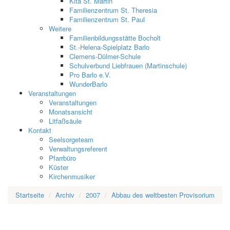
Kita St. Martin
Familienzentrum St. Theresia
Familienzentrum St. Paul
Weitere
Familienbildungsstätte Bocholt
St.-Helena-Spielplatz Barlo
Clemens-Dülmer-Schule
Schulverbund Liebfrauen (Martinschule)
Pro Barlo e.V.
WunderBarlo
Veranstaltungen
Veranstaltungen
Monatsansicht
Litfaßsäule
Kontakt
Seelsorgeteam
Verwaltungsreferent
Pfarrbüro
Küster
Kirchenmusiker
Startseite
Archiv
2007
Abbau des weltbesten Provisorium