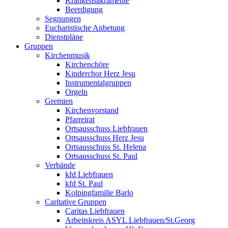
Krankensakramente
Beerdigung
Segnungen
Eucharistische Anbetung
Dienstpläne
Gruppen
Kirchenmusik
Kirchenchöre
Kinderchor Herz Jesu
Instrumentalgruppen
Orgeln
Gremien
Kirchenvorstand
Pfarreirat
Ortsausschuss Liebfrauen
Ortsausschuss Herz Jesu
Ortsausschuss St. Helena
Ortsausschuss St. Paul
Verbände
kfd Liebfrauen
kfd St. Paul
Kolpingfamilie Barlo
Caritative Gruppen
Caritas Liebfrauen
Arbeitskreis ASYL Liebfrauen/St.Georg