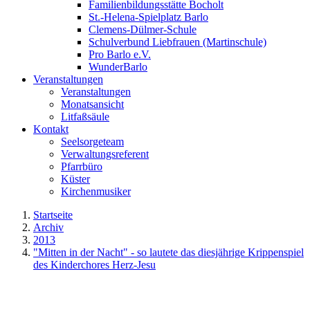
Familienbildungsstätte Bocholt
St.-Helena-Spielplatz Barlo
Clemens-Dülmer-Schule
Schulverbund Liebfrauen (Martinschule)
Pro Barlo e.V.
WunderBarlo
Veranstaltungen
Veranstaltungen
Monatsansicht
Litfaßsäule
Kontakt
Seelsorgeteam
Verwaltungsreferent
Pfarrbüro
Küster
Kirchenmusiker
Startseite
Archiv
2013
"Mitten in der Nacht" - so lautete das diesjährige Krippenspiel
des Kinderchores Herz-Jesu