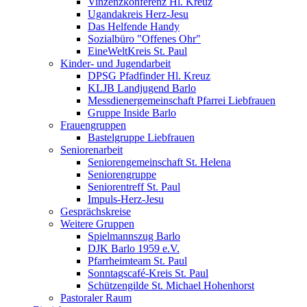
Vinzenzkonferenz Hl. Kreuz
Ugandakreis Herz-Jesu
Das Helfende Handy
Sozialbüro "Offenes Ohr"
EineWeltKreis St. Paul
Kinder- und Jugendarbeit
DPSG Pfadfinder Hl. Kreuz
KLJB Landjugend Barlo
Messdienergemeinschaft Pfarrei Liebfrauen
Gruppe Inside Barlo
Frauengruppen
Bastelgruppe Liebfrauen
Seniorenarbeit
Seniorengemeinschaft St. Helena
Seniorengruppe
Seniorentreff St. Paul
Impuls-Herz-Jesu
Gesprächskreise
Weitere Gruppen
Spielmannszug Barlo
DJK Barlo 1959 e.V.
Pfarrheimteam St. Paul
Sonntagscafé-Kreis St. Paul
Schützengilde St. Michael Hohenhorst
Pastoraler Raum