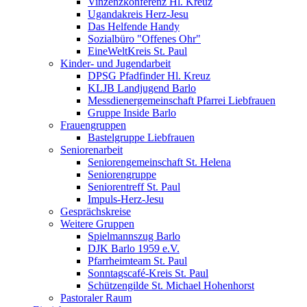
Vinzenzkonferenz Hl. Kreuz
Ugandakreis Herz-Jesu
Das Helfende Handy
Sozialbüro "Offenes Ohr"
EineWeltKreis St. Paul
Kinder- und Jugendarbeit
DPSG Pfadfinder Hl. Kreuz
KLJB Landjugend Barlo
Messdienergemeinschaft Pfarrei Liebfrauen
Gruppe Inside Barlo
Frauengruppen
Bastelgruppe Liebfrauen
Seniorenarbeit
Seniorengemeinschaft St. Helena
Seniorengruppe
Seniorentreff St. Paul
Impuls-Herz-Jesu
Gesprächskreise
Weitere Gruppen
Spielmannszug Barlo
DJK Barlo 1959 e.V.
Pfarrheimteam St. Paul
Sonntagscafé-Kreis St. Paul
Schützengilde St. Michael Hohenhorst
Pastoraler Raum