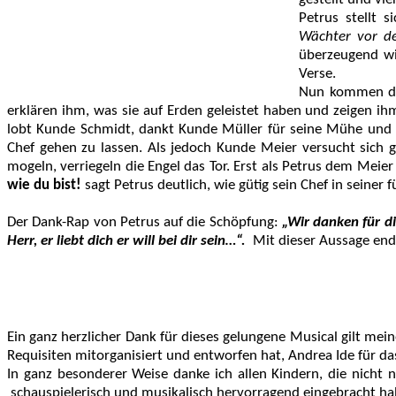
Petrus stellt 
Wächter vor d
überzeugend wi
Verse.
Nun kommen di
erklären ihm, was sie auf Erden geleistet haben und zeigen ih
lobt Kunde Schmidt, dankt Kunde Müller für seine Mühe und 
Chef gehen zu lassen. Als jedoch Kunde Meier versucht sich 
mogeln, verriegeln die Engel das Tor. Erst als Petrus dem Meie
wie du bist!
sagt Petrus deutlich, wie gütig sein Chef in seiner 
Der Dank-Rap von Petrus auf die Schöpfung:
„Wir danken für d
Herr, er liebt dich er will bei dir sein…“.
Mit dieser Aussage end
Ein ganz herzlicher Dank für dieses gelungene Musical gilt me
Requisiten mitorganisiert und entworfen hat, Andrea Ide für das
In ganz besonderer Weise danke ich allen Kindern, die nicht 
schauspielerisch und musikalisch hervorragend eingebracht h