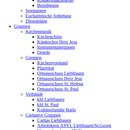
Krankensakramente
Beerdigung
Segnungen
Eucharistische Anbetung
Dienstpläne
Gruppen
Kirchenmusik
Kirchenchöre
Kinderchor Herz Jesu
Instrumentalgruppen
Orgeln
Gremien
Kirchenvorstand
Pfarreirat
Ortsausschuss Liebfrauen
Ortsausschuss Herz Jesu
Ortsausschuss St. Helena
Ortsausschuss St. Paul
Verbände
kfd Liebfrauen
kfd St. Paul
Kolpingfamilie Barlo
Caritative Gruppen
Caritas Liebfrauen
Arbeitskreis ASYL Liebfrauen/St.Georg