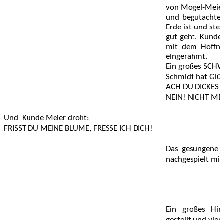
von Mogel-Meier
und begutachten
Erde ist und ste
gut geht.
Kunde
mit dem Hoffn
eingerahmt.
Ein großes SCHW
Schmidt hat Glü
ACH DU DICKES 
NEIN! NICHT M
Und
Kunde Meier droht:
FRISST DU MEINE BLUME, FRESSE ICH DICH!
Das gesungene
nachgespielt mi
Ein großes Hi
gestellt und vi