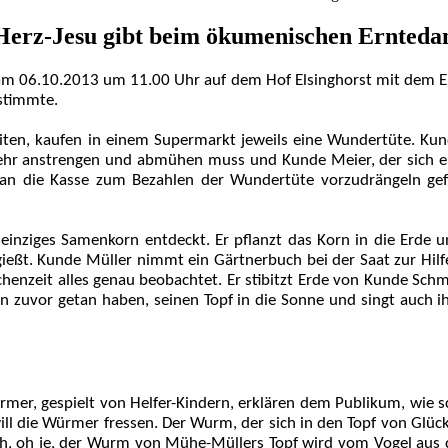
Jesu gibt beim ökumenischen Erntedankf
am 06.10.2013 um 11.00 Uhr auf dem Hof Elsinghorst mit dem E
stimmte.
eiten, kaufen in einem Supermarkt jeweils eine Wundertüte. Ku
ehr anstrengen und abmühen muss und Kunde Meier, der sich er
s an die Kasse zum Bezahlen der Wundertüte vorzudrängeln ge
n einziges Samenkorn entdeckt. Er pflanzt das Korn in die Erde
gießt. Kunde Müller nimmt ein Gärtnerbuch bei der Saat zur Hi
henzeit alles genau beobachtet. Er stibitzt Erde von Kunde Sch
n zuvor getan haben, seinen Topf in die Sonne und singt auch 
ürmer, gespielt von Helfer-Kindern, erklären dem Publikum, wie 
ill die Würmer fressen. Der Wurm, der sich in den Topf von Glück
ch, oh je, der Wurm von Mühe-Müllers Topf wird vom Vogel aus