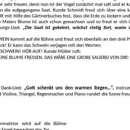
 sehr freuen, denn nun ist der Vogel zunächst mal satt und er 
 die aufgegangene Saat. Kunde Schmidt freut sich über eine kle
llt mit Hilfe des Gärtnerbuches fest, dass die Erde zu lockern und
 Meiers Blume ist auch schon gewachsen und so freut er sich ü
ungs-Lied:
„Die Saat ist gekeimt, wächst stetig fort, wann
EIN kommt auf die Bühne und freut sich ebenfalls an den drei Pfl
ck! Er kann das Schwein verjagen mit den Worten:
SCHWEIN! HÖR AUF! Kunde Müller ruft:
EINE BLUME FRESSEN, DAS WÄRE EINE GROßE SAUEREI VON DIR!
 Dank-Lied:
„Gott schenkt uns den warmen Regen…“,
instru
t Violine, Triangel, Regenmacher und Piano rundet die Szene freu
mmelstor wird auf die Bühne
er Engel bewachen das Tor.