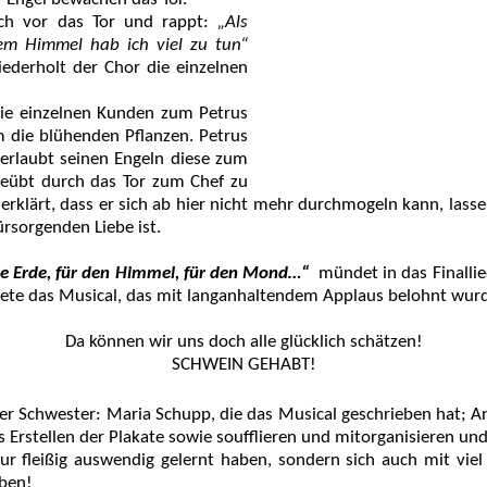
sich vor das Tor und rappt:
„Als
em Himmel hab ich viel zu tun“
ederholt der Chor die einzelnen
e einzelnen Kunden zum Petrus
m die blühenden Pflanzen. Petrus
erlaubt seinen Engeln diese zum
geübt durch das Tor zum Chef zu
r erklärt, dass er sich ab hier nicht mehr durchmogeln kann, las
fürsorgenden Liebe ist.
ie Erde, für den Himmel, für den Mond…“
mündet in das Finall
ete das Musical, das mit langanhaltendem Applaus belohnt wur
Da können wir uns doch alle glücklich schätzen!
SCHWEIN GEHABT!
iner Schwester: Maria Schupp, die das Musical geschrieben hat;
 Erstellen der Plakate sowie soufflieren und mitorganisieren und
nur fleißig auswendig gelernt haben, sondern sich auch mit vi
aben!