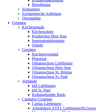
Krankensakramente
Beerdigung
Segnungen
Eucharistische Anbetung
Dienstpläne
Gruppen
Kirchenmusik
Kirchenchöre
Kinderchor Herz Jesu
Instrumentalgruppen
Orgeln
Gremien
Kirchenvorstand
Pfarreirat
Ortsausschuss Liebfrauen
Ortsausschuss Herz Jesu
Ortsausschuss St. Helena
Ortsausschuss St. Paul
Verbände
kfd Liebfrauen
kfd St. Paul
Kolpingfamilie Barlo
Caritative Gruppen
Caritas Liebfrauen
Arbeitskreis ASYL Liebfrauen/St.Georg