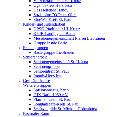
Vinzenzkonferenz Hl. Kreuz
Ugandakreis Herz-Jesu
Das Helfende Handy
Sozialbüro "Offenes Ohr"
EineWeltKreis St. Paul
Kinder- und Jugendarbeit
DPSG Pfadfinder Hl. Kreuz
KLJB Landjugend Barlo
Messdienergemeinschaft Pfarrei Liebfrauen
Gruppe Inside Barlo
Frauengruppen
Bastelgruppe Liebfrauen
Seniorenarbeit
Seniorengemeinschaft St. Helena
Seniorengruppe
Seniorentreff St. Paul
Impuls-Herz-Jesu
Gesprächskreise
Weitere Gruppen
Spielmannszug Barlo
DJK Barlo 1959 e.V.
Pfarrheimteam St. Paul
Sonntagscafé-Kreis St. Paul
Schützengilde St. Michael Hohenhorst
Pastoraler Raum