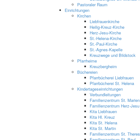
Pastoraler Raum
Einrichtungen
Kirchen
Liebfrauenkirche
Heilig-Kreuz-Kirche
Herz-Jesu-Kirche
St.-Helena-Kirche
St.-Paul-Kirche
St.-Agnes-Kapelle
Kreuzwege und Bildstock
Pfarrheime
Kreuzbergheim
Büchereien
Pfarrbücherei Liebfrauen
Pfarrbücherei St. Helena
Kindertageseinrichtungen
Verbundleitungen
Familienzentrum St. Marien
Familienzentrum Herz-Jesu
Kita Liebfrauen
Kita Hl. Kreuz
Kita St. Helena
Kita St. Martin
Familienzentrum St. Theres
Familienzentrum St. Paul