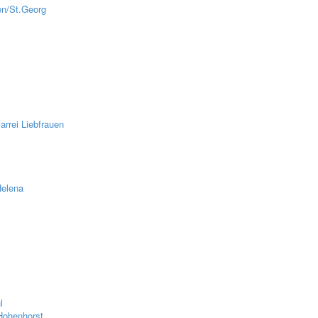
en/St.Georg
z
rrei Liebfrauen
Helena
l
Hohenhorst