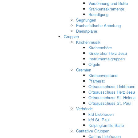
Versöhnung und Buße
Krankensakramente
Beerdigung
Segnungen
Eucharistische Anbetung
Dienstpläne
Gruppen
Kirchenmusik
Kirchenchöre
Kinderchor Herz Jesu
Instrumentalgruppen
Orgeln
Gremien
Kirchenvorstand
Pfarreirat
Ortsausschuss Liebfrauen
Ortsausschuss Herz Jesu
Ortsausschuss St. Helena
Ortsausschuss St. Paul
Verbände
kfd Liebfrauen
kfd St. Paul
Kolpingfamilie Barlo
Caritative Gruppen
Caritas Liebfrauen