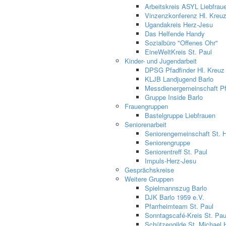
Arbeitskreis ASYL Liebfrau
Vinzenzkonferenz Hl. Kreu
Ugandakreis Herz-Jesu
Das Helfende Handy
Sozialbüro "Offenes Ohr"
EineWeltKreis St. Paul
Kinder- und Jugendarbeit
DPSG Pfadfinder Hl. Kreuz
KLJB Landjugend Barlo
Messdienergemeinschaft Pfa
Gruppe Inside Barlo
Frauengruppen
Bastelgruppe Liebfrauen
Seniorenarbeit
Seniorengemeinschaft St. 
Seniorengruppe
Seniorentreff St. Paul
Impuls-Herz-Jesu
Gesprächskreise
Weitere Gruppen
Spielmannszug Barlo
DJK Barlo 1959 e.V.
Pfarrheimteam St. Paul
Sonntagscafé-Kreis St. Pau
Schützengilde St. Michael 