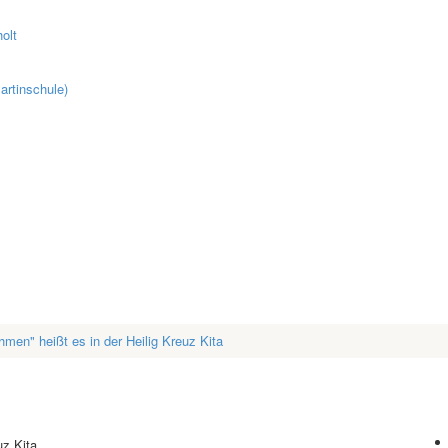
olt
artinschule)
men" heißt es in der Heilig Kreuz Kita